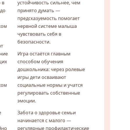
 в
устойчивость сильнее, чем
 до
принято думать —
предсказуемость помогает
ком
нервной системе малыша
чувствовать себя в
безопасности.
ют
ние
Игра остаётся главным
щих
способом обучения
дошкольника: через ролевые
игры дети осваивают
ком
социальные нормы и учатся
регулировать собственные
эмоции.
е
Забота о здоровье семьи
начинается с малого —
йно
регулярные профилактические