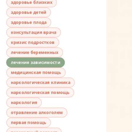
здоровье близких
здоровье детей
здоровье плода
консультация врача
кризис подростков
лечение беременных
лечение зависимости
медицинская помощь
наркологическая клиника
наркологическая помощь
наркология
отравление алкоголем
первая помощь