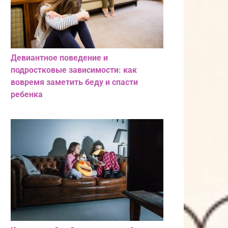
Девиантное поведение и
подростковые зависимости: как
вовремя заметить беду и спасти
ребенка