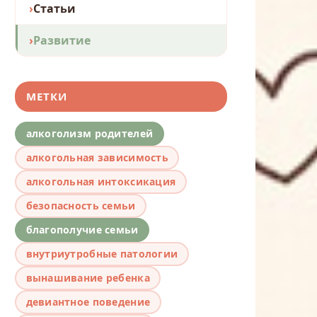
Статьи
Развитие
МЕТКИ
алкоголизм родителей
алкогольная зависимость
алкогольная интоксикация
безопасность семьи
благополучие семьи
внутриутробные патологии
вынашивание ребенка
девиантное поведение