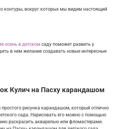
го контуры, вокруг которых мы видим настоящий
ме осень в детском
саду поможет развить у
удить в нем желание создавать новые интересные
ок Кулич на Пасху карандашом
и простого рисунка карандашом, который отлично
етского сада. Нарисовать его можно с помощью
анию раскрасить акварелью или фломастерами.
лич на Пасху» карандашом для детского сада