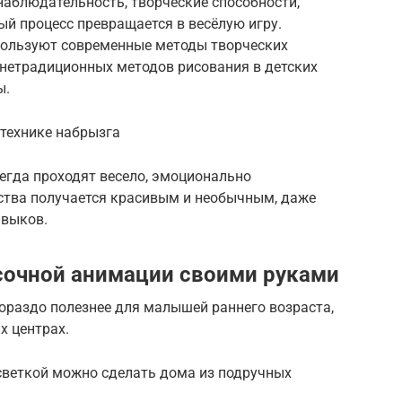
аблюдательность, творческие способности,
й процесс превращается в весёлую игру.
спользуют современные методы творческих
 нетрадиционных методов рисования в детских
ы.
 технике набрызга
егда проходят весело, эмоционально
ества получается красивым и необычным, даже
авыков.
есочной анимации своими руками
гораздо полезнее для малышей раннего возраста,
х центрах.
светкой можно сделать дома из подручных