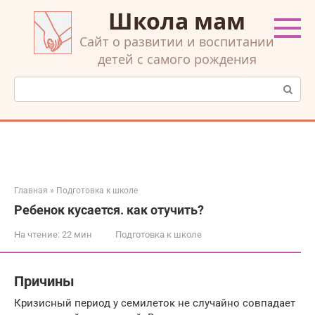
Перейти
Школа мам
к
контенту
Cайт о развитии и воспитании
детей с самого рождения
Поиск:
Главная
»
Подготовка к школе
Ребенок кусается. как отучить?
На чтение:
22 мин
Подготовка к школе
Причины
Кризисный период у семилеток не случайно совпадает