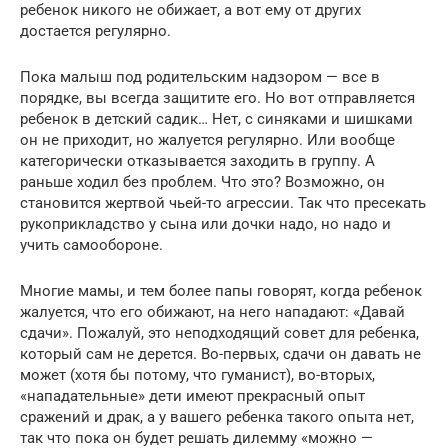
ребенок никого не обижает, а вот ему от других
достается регулярно.
Пока малыш под родительским надзором — все в
порядке, вы всегда защитите его. Но вот отправляется
ребенок в детский садик… Нет, с синяками и шишками
он не приходит, но жалуется регулярно. Или вообще
категорически отказывается заходить в группу. А
раньше ходил без проблем. Что это? Возможно, он
становится жертвой чьей-то агрессии. Так что пресекать
рукоприкладство у сына или дочки надо, но надо и
учить самообороне.
Многие мамы, и тем более папы говорят, когда ребенок
жалуется, что его обижают, на него нападают: «Давай
сдачи». Пожалуй, это неподходящий совет для ребенка,
который сам не дерется. Во-первых, сдачи он давать не
может (хотя бы потому, что гуманист), во-вторых,
«нападательные» дети имеют прекрасный опыт
сражений и драк, а у вашего ребенка такого опыта нет,
так что пока он будет решать дилемму «можно —