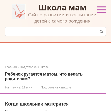
Перейти
Школа мам
к
контенту
Cайт о развитии и воспитании
детей с самого рождения
Поиск:
Главная
»
Подготовка к школе
Ребенок ругается матом. что делать
родителям?
На чтение:
21 мин
Подготовка к школе
Когда школьник матерится