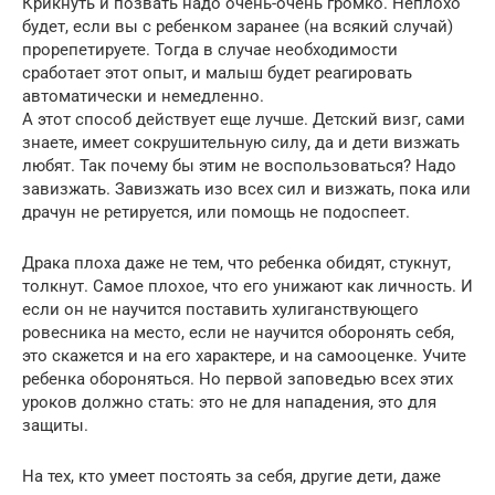
Крикнуть и позвать надо очень-очень громко. Неплохо
будет, если вы с ребенком заранее (на всякий случай)
прорепетируете. Тогда в случае необходимости
сработает этот опыт, и малыш будет реагировать
автоматически и немедленно.
А этот способ действует еще лучше. Детский визг, сами
знаете, имеет сокрушительную силу, да и дети визжать
любят. Так почему бы этим не воспользоваться? Надо
завизжать. Завизжать изо всех сил и визжать, пока или
драчун не ретируется, или помощь не подоспеет.
Драка плоха даже не тем, что ребенка обидят, стукнут,
толкнут. Самое плохое, что его унижают как личность. И
если он не научится поставить хулиганствующего
ровесника на место, если не научится оборонять себя,
это скажется и на его характере, и на самооценке. Учите
ребенка обороняться. Но первой заповедью всех этих
уроков должно стать: это не для нападения, это для
защиты.
На тех, кто умеет постоять за себя, другие дети, даже