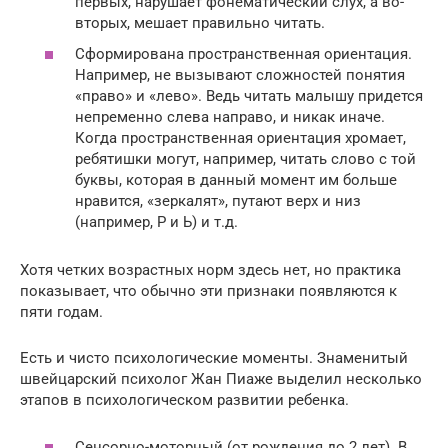
первых, нарушает фонематический слух, а во-
вторых, мешает правильно читать.
Сформирована пространственная ориентация.
Например, не вызывают сложностей понятия
«право» и «лево». Ведь читать малышу придется
непременно слева направо, и никак иначе.
Когда пространственная ориентация хромает,
ребятишки могут, например, читать слово с той
буквы, которая в данный момент им больше
нравится, «зеркалят», путают верх и низ
(например, Р и Ь) и т.д.
Хотя четких возрастных норм здесь нет, но практика
показывает, что обычно эти признаки появляются к
пяти годам.
Есть и чисто психологические моменты. Знаменитый
швейцарский психолог Жан Пиаже выделил несколько
этапов в психологическом развитии ребенка.
Сенсорно-моторный (от рождения до 2 лет). В