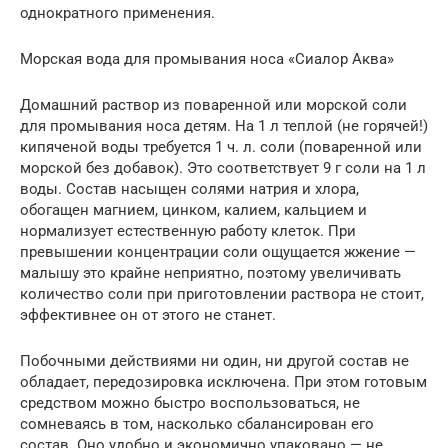
однократного применения.
Морская вода для промывания носа «Сиалор Аква»
Домашний раствор из поваренной или морской соли
для промывания носа детям. На 1 л теплой (не горячей!)
кипяченой воды требуется 1 ч. л. соли (поваренной или
морской без добавок). Это соответствует 9 г соли на 1 л
воды. Состав насыщен солями натрия и хлора,
обогащен магнием, цинком, калием, кальцием и
нормализует естественную работу клеток. При
превышении концентрации соли ощущается жжение —
малышу это крайне неприятно, поэтому увеличивать
количество соли при приготовлении раствора не стоит,
эффективнее он от этого не станет.
Побочными действиями ни один, ни другой состав не
обладает, передозировка исключена. При этом готовым
средством можно быстро воспользоваться, не
сомневаясь в том, насколько сбалансирован его
состав. Оно удобно и экономично упаковано — не