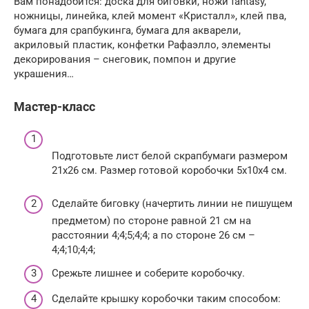
Вам понадобится: доска для биговки, ножи fantasy,
ножницы, линейка, клей момент «Кристалл», клей пва,
бумага для срапбукинга, бумага для акварели,
акриловый пластик, конфетки Рафаэлло, элементы
декорирования – снеговик, помпон и другие
украшения…
Мастер-класс
Подготовьте лист белой скрапбумаги размером
21х26 см. Размер готовой коробочки 5х10х4 см.
Сделайте биговку (начертить линии не пишущем
предметом) по стороне равной 21 см на
расстоянии 4;4;5;4;4; а по стороне 26 см –
4;4;10;4;4;
Срежьте лишнее и соберите коробочку.
Сделайте крышку коробочки таким способом: