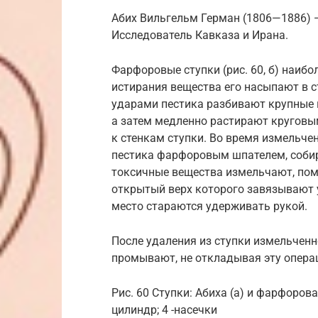
Абих Вильгельм Герман (1806—1886) —
Исследователь Кавказа и Ирана.
Фарфоровые ступки (рис. 60, б) наиб
истирания вещества его насыпают в с
ударами пестика разбивают крупные к
а затем медленно растирают круговы
к стенкам ступки. Во время измельче
пестика фарфоровым шпателем, собир
токсичные вещества измельчают, поме
открытый верх которого завязывают 
место стараются удерживать рукой.
После удаления из ступки измельченн
промывают, не откладывая эту опера
Рис. 60 Ступки: Абиха (а) и фарфорова
цилиндр; 4 -насечки