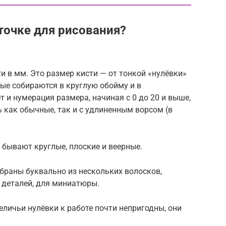
точке для рисования?
и в мм. Это размер кисти — от тонкой «нулёвки»
лые собираются в круглую обойму и в
 и нумерация размера, начиная с 0 до 20 и выше,
ь как обычные, так и с удлиненным ворсом (в
бывают круглые, плоские и веерные.
обраны буквально из нескольких волосков,
 деталей, для миниатюры.
еличьи нулёвки к работе почти непригодны, они