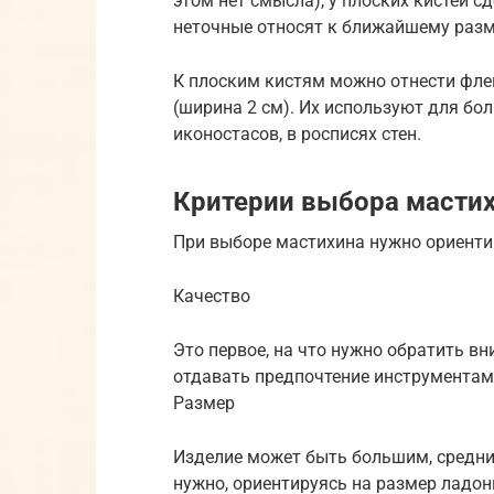
этом нет смысла), у плоских кистей с
неточные относят к ближайшему разм
К плоским кистям можно отнести флей
(ширина 2 см). Их используют для бо
иконостасов, в росписях стен.
Критерии выбора масти
При выборе мастихина нужно ориент
Качество
Это первое, на что нужно обратить в
отдавать предпочтение инструментам 
Размер
Изделие может быть большим, средни
нужно, ориентируясь на размер ладон