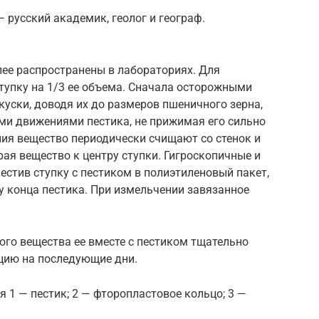
 русский академик, геолог и географ.
олее распространены в лабораториях. Для
тупку на 1/3 ее объема. Сначала осторожными
уски, доводя их до размеров пшеничного зерна,
ми движениями пестика, не прижимая его сильно
ния вещество периодически счищают со стенок и
ая вещество к центру ступки. Гигроскопичные и
стив ступку с пестиком в полиэтиленовый пакет,
у конца пестика. При измельчении завязанное
ого вещества ее вместе с пестиком тщательно
цию на последующие дни.
я 1 — пестик; 2 — фторопластовое кольцо; 3 —