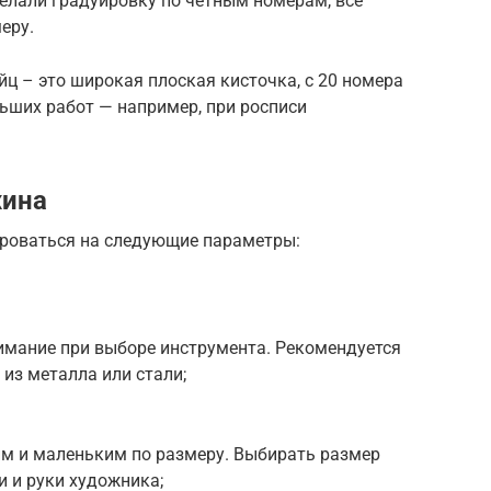
делали градуировку по чётным номерам, все
еру.
ц – это широкая плоская кисточка, с 20 номера
льших работ — например, при росписи
хина
ироваться на следующие параметры:
нимание при выборе инструмента. Рекомендуется
из металла или стали;
м и маленьким по размеру. Выбирать размер
и и руки художника;