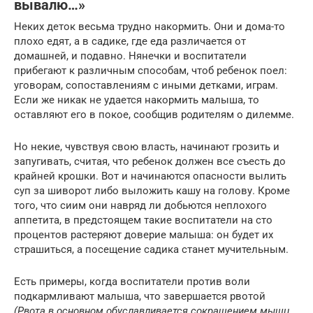
вывалю…»
Неких деток весьма трудно накормить. Они и дома-то
плохо едят, а в садике, где еда различается от
домашней, и подавно. Нянечки и воспитатели
прибегают к различным способам, чтоб ребенок поел:
уговорам, сопоставлениям с иными детками, играм.
Если же никак не удается накормить малыша, то
оставляют его в покое, сообщив родителям о дилемме.
Но некие, чувствуя свою власть, начинают грозить и
запугивать, считая, что ребенок должен все съесть до
крайней крошки. Вот и начинаются опасности вылить
суп за шиворот либо выложить кашу на голову. Кроме
того, что сиим они навряд ли добьются неплохого
аппетита, в предстоящем такие воспитатели на сто
процентов растеряют доверие малыша: он будет их
страшиться, а посещение садика станет мучительным.
Есть примеры, когда воспитатели против воли
подкармливают малыша, что завершается рвотой
(Рвота в основном обуславливается сокращением мышц