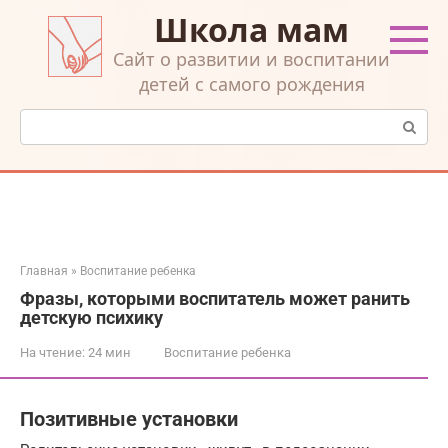
Перейти
Школа мам
к
контенту
Cайт о развитии и воспитании
детей с самого рождения
Поиск:
Главная
»
Воспитание ребенка
Фразы, которыми воспитатель может ранить
детскую психику
На чтение:
24 мин
Воспитание ребенка
Позитивные установки