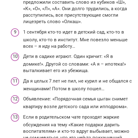
предложили составить слово из кубиков «Ш»,
«К», «О», «Л», «А». Они долго трудились, а когда
расступились, все присутствующие смогли
лицезреть слово «Олкаш».
1 сентября кто-то идет в детский сад, кто-то в
школу, кто-то в институт. Мне повезло меньше
всех – я иду на работу…
Дети в садике играют. Один кричит: «Я в
домике!». Другой со словами: «А я – ипотека!»
выталкивает его из убежища.
Да я целых 7 лет не пил, не курил и не общался с
женщинами! Потом в школу пошел…
Объявление: «Порядочная семья цыган снимет
квартиру возле детского сада или ипподрома».
Если в родительском чате проходят жаркие
обсуждения на тему «Какие подарки дарить
воспитателям» и кто-то вдруг выбывает, можно
не сомневаться, что это чей-то психанувший