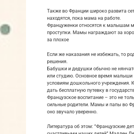
Также во Франции широко развита сет
находятся, пока мама на работе.
Француженки относятся к малышам м
проступки. Мамы награждают за хоро
за плохое
Если же наказания не избежать, то ро
решения.
Бабушки и дедушки обычно не нянчатс
или студию. Основное время малыши п
условиям дошкольного учреждения. Кст
дать бесплатную путевку в государст
Французское воспитание – это не тол
сильные родители. Мамы и папы во Фр
оно звучало уверенно.
Литература об этом: “Французские де
счастливыми наших детей” Мадлен Де