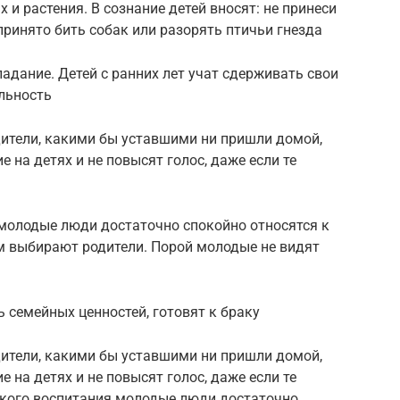
 и растения. В сознание детей вносят: не принеси
принято бить собак или разорять птичьи гнезда
адание. Детей с ранних лет учат сдерживать свои
льность
одители, какими бы уставшими ни пришли домой,
 на детях и не повысят голос, даже если те
я молодые люди достаточно спокойно относятся к
им выбирают родители. Порой молодые не видят
 семейных ценностей, готовят к браку
одители, какими бы уставшими ни пришли домой,
 на детях и не повысят голос, даже если те
такого воспитания молодые люди достаточно