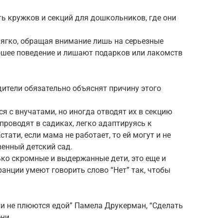
ь кружков и секций для дошкольников, где они
ягко, обращая внимание лишь на серьезные
шее поведение и лишают подарков или лакомств
дители обязательно объяснят причину этого
я с внучатами, но иногда отводят их в секцию
роводят в садиках, легко адаптируясь к
ати, если мама не работает, то ей могут и не
венный детский сад.
ько скромные и выдержанные дети, это еще и
анции умеют говорить слово “Нет” так, чтобы
ти не плюются едой” Памела Друкерман, “Сделать
ни.