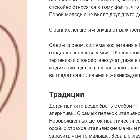
спокойно относятся к тому факту, чт
Порой молодые не видят друг друга 
С ранних лет детям внушают важность
Одним словом, система воспитания в 
созданию крепкой семьи. Образование
терпению и спокойствию учат даже в 
медитации и даже рассказывают, как 
выглядят счастливыми и жизнерадостн
Традиции
Детей принято везде брать с собой — 
аперитивы. С самых пеленок итальянс
Новорожденных деток практически ср
особых страхов итальянские мамы и 
заразить чем-то малыша. Вера в сгла