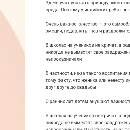
Здесь учат уважать природу, животных
вреда. Поэтому у индийских ребят не 
Очень важное качество — это самообл
эмоции, подавлять гнев и раздражите
В школах на учеников не кричат, а р
никогда не выместят свое раздражение
напроказничали
В частности, из-за такого воспитани
тому факту, что жениха или невесту 
друг друга до свадьбы
С ранних лет детям внушают важность
В школах на учеников не кричат, а р
никогда не выместят свое раздражение
напроказничали. В частности, из-за 