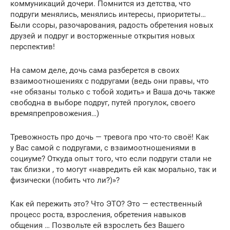
коммуникаций дочери. Помнится из детства, что
подруги менялись, менялись интересы, приоритеты…
Были ссоры, разочарования, радость обретения новых
друзей и подруг и восторженные открытия новых
перспектив!
На самом деле, дочь сама разберется в своих
взаимоотношениях с подругами (ведь они правы, что
«не обязаны только с тобой ходить» и Ваша дочь также
свободна в выборе подруг, путей прогулок, своего
времяпрепровожения…)
Тревожность про дочь — тревога про что-то своё! Как
у Вас самой с подругами, с взаимоотношениями в
социуме? Откуда опыт того, что если подруги стали не
так близки , то могут «навредить ей как морально, так и
физически (побить что ли?)»?
Как ей пережить это? Что ЭТО? Это — естественный
процесс роста, взросления, обретения навыков
общения … Позвольте ей взрослеть без Вашего