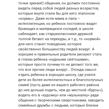
точки зрения!) общения, он должен постоянно
видеть перед собой людей разных возрастов,
которые вкупе стали бы для него эталоном
«нормы». Даже если мама и папа –
интеллигенция, но ребенок постоянно видит
бухающих и матерящихся соседей, в школе
наблюдает, как старшеклассники дружной
толпой бегают на перекуры, и т.д., то «нормой»
для него станет поведение, которое
свойственно большинству людей вокруг. А
хорошие и правильные родители рискуют стать
в глазах ребенка «нудными святошами»,
которые просто почему-то не делают того же,
что все прочие люди вокруг… Отсюда смысл
отдать ребенка в хорошую школу, где учатся
дети из более интеллигентных и благополучных
семей (пусть даже из вашего рабочего района
до нее дольше ездить, чем до местной «бурсы»),
водить его в «художку» или «музыкалку» ради
общения с творческими сверстниками, заводить
семейные дружбы с людьми, которые близки