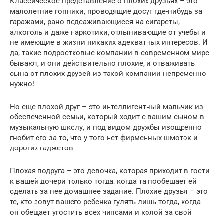
Классическое представление о плохих друзьях – это
малолетние гопники, проводящие досуг где-нибудь за
гаражами, рано подсаживающиеся на сигареты,
алкоголь и даже наркотики, отлынивающие от учебы и
не имеющие в жизни никаких адекватных интересов. И
да, такие подростковые компании в современном мире
бывают, и они действительно плохие, и отваживать
сына от плохих друзей из такой компании непременно
нужно!
Но еще плохой друг – это интеллигентный мальчик из
обеспеченной семьи, который ходит с вашим сыном в
музыкальную школу, и под видом дружбы изощренно
гнобит его за то, что у того нет фирменных шмоток и
дорогих гаджетов.
Плохая подруга – это девочка, которая приходит в гости
к вашей дочери только тогда, когда та пообещает ей
сделать за нее домашнее задание. Плохие друзья – это
те, кто зовут вашего ребенка гулять лишь тогда, когда
он обещает угостить всех чипсами и колой за свой