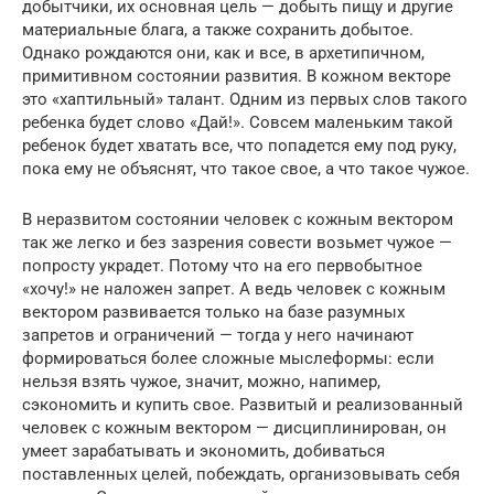
добытчики, их основная цель — добыть пищу и другие
материальные блага, а также сохранить добытое.
Однако рождаются они, как и все, в архетипичном,
примитивном состоянии развития. В кожном векторе
это «хаптильный» талант. Одним из первых слов такого
ребенка будет слово «Дай!». Совсем маленьким такой
ребенок будет хватать все, что попадется ему под руку,
пока ему не объяснят, что такое свое, а что такое чужое.
В неразвитом состоянии человек с кожным вектором
так же легко и без зазрения совести возьмет чужое —
попросту украдет. Потому что на его первобытное
«хочу!» не наложен запрет. А ведь человек с кожным
вектором развивается только на базе разумных
запретов и ограничений — тогда у него начинают
формироваться более сложные мыслеформы: если
нельзя взять чужое, значит, можно, напимер,
сэкономить и купить свое. Развитый и реализованный
человек с кожным вектором — дисциплинирован, он
умеет зарабатывать и экономить, добиваться
поставленных целей, побеждать, организовывать себя