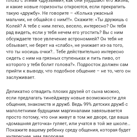
плохо с этими «друзьями», как они ухудшают его жизнь,
и какие новые горизонты откроются, если прекратить
такую «дружбу». Не говорите – «Колька ужасный
мальчик, не общайся с ним!!!». Скажите: «Ты дружишь с
Колей? А тебе с ним легко, весело, интересно? Он тебя
рад видеть, если у тебя нечем его угостить? Вы с ним
обсуждаете твое увлечение астрономией? Он тебя не
обзывает, не берет на «слабо», не унижает из-за того,
что ты носишь очки?.. Тебе действительно интересно
сидеть с ним на грязных ступеньках и пить пиво, от
которого у тебя болит голова?». Подросток должен сам
прийти к выводу, что подобное общение – не то, чего он
заслуживает.
Деликатно отвадить плохих друзей от сына можно,
если предлагать тинейджеру новые возможности для
общения, знакомств и дружб. Ведь 99% детских дружб с
малолетними будущими маргиналами завязывается
просто потому, что они живут в том же дворе, где ваша
«домашняя деточка» гуляет, или учатся в той же школе…
Покажите вашему ребенку среду общения, которая будет
интереснее, чем дворовая.