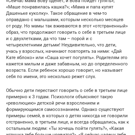
«Сейчас мама Вову оденет, и Вова пойдет гулять»;
«Маше понравилась кашка?»; «Мама и папа купят
Дашеньке куколку». Такое обращение в чем-то
оправдано с малышами, которым несколько месяцев
от роду. Но мамы так вживаются в этот «отстраненный»
образ, что продолжают говорить о себе в третьем лице
и с двухлетками, да что там – порой и с
четырехлетними детьми! Неудивительно, что дети,
учась у взрослых, начинают повторять за ними: «Дай
Кате яблоко» или «Саша хочет погулять». Родителям это
кажется милым и даже забавным, но до определенного
возраста. Если ребенок хорошо говорит, но называет
себя по имени, это несколько режет слух.
Обычно дети перестают говорить о себе в третьем лице
примерно к 3 годам. Психологи объясняют такую
«революцию» детской речи взрослением и
формирующимся самосознанием. Однако существуют
примеры семей, в которых о детях никогда не говорили
отстраненно, в третьем лице, и всегда обращались, как к
остальным людям: «Ты хочешь пойти гулять?», «Какая
игрушка тебе больше нравится?», «Я сейчас надену тебе