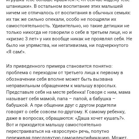
штанишки». В остальном воспитание этих малышей
ничем не отличалось от воспитания в обычных семьях:
их так же сильно опекали, особо не поощряли их
самостоятельность. Удивительно, но такие детишки не
только никогда не говорили о себе в третьем лице, но и
«кризис 3 лет» у них вообще никак не проявлял себя. Не
было ни упрямства, ни негативизма, ни подчеркнутого
«Я сам!».
Из приведенного примера становится понятно:
проблема с переходом от третьего лица к первому в
обозначении себя вполне может быть вызвана
неправильным обращением к малышу взрослых.
Представьте себя на месте ребенка! Говоря с ним, мама
называет себя мамой, папа – папой, а бабушка –
бабушкой. А при общении друг с другом родители
говорят о себе совсем по-другому. К самому ребенку,
даже в вопросах, обращаются: «Даша хочет кушать?».
Вот и приходится малышу самостоятельно
перестраиваться на «взрослую» речь, попутно
переживая пресловутую самоидентификацию. Может,