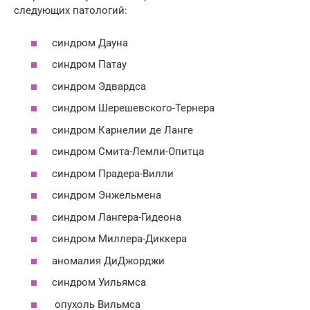
следующих патологий:
синдром Дауна
синдром Патау
синдром Эдвардса
синдром Шерешевского-Тернера
синдром Карнелии де Ланге
синдром Смита-Лемли-Опитца
синдром Прадера-Вилли
синдром Энжельмена
синдром Лангера-Гидеона
синдром Миллера-Диккера
аномалия ДиДжорджи
синдром Уильямса
опухоль Вильмса