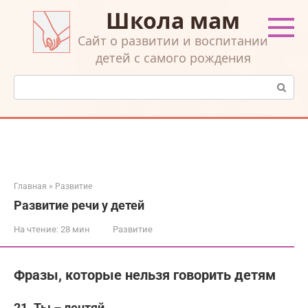
Перейти
Школа мам
к
контенту
Cайт о развитии и воспитании
детей с самого рождения
Поиск:
Главная
»
Развитие
Развитие речи у детей
На чтение:
28 мин
Развитие
Фразы, которые нельзя говорить детям
21. Ты – лентяй