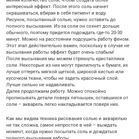
меняя количество соли, чтобы создать более
интересный эффект. После этого соль начнет
окрашиваться, вбирая в себя пигмент и воду.
Рисунок, посыпанный солью, нужно оставить до
полного высыхания. Из-за соли он сохнет дольше
обычного, поэтому придется подождать где-то 20-30
минут. Можно на расстоянии подсушить работу феном.
Этот этап действительно важен, поскольку в случае не
высыхания работы эффект будет очень слабым!
После высыхания мы можем стряхнуть кристаллики
соли. Некоторые из них могут прилипнуть к бумаге, их
лучше оттереть мягкой щеткой, широкой кистью или
кусочком ткани, чтобы не задеть красочный слой.
Лучше сильно не надавливать.
Далее продолжаем работу. Можно спокойно
прописывать детали поверх пятнышек, оставшихся от
соли – акварель легко накладывается поверх них.
Как мы видим техника рисования солью и акварелью
не так сложна, самое непростое в ней – выждать
момент, когда нужно посыпать соль и дождаться
полного высыхания работы.