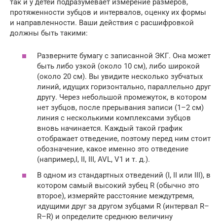
так и у детей подразумевает измерение размеров,
протяженности зубцов и интервалов, оценку их формы
и направленности. Ваши действия с расшифровкой
должны быть такими:
Разверните бумагу с записанной ЭКГ. Она может
быть либо узкой (около 10 см), либо широкой
(около 20 см). Вы увидите несколько зубчатых
линий, идущих горизонтально, параллельно друг
другу. Через небольшой промежуток, в котором
нет зубцов, после прерывания записи (1–2 см)
линия с несколькими комплексами зубцов
вновь начинается. Каждый такой график
отображает отведение, поэтому перед ним стоит
обозначение, какое именно это отведение
(например,I, II, III, AVL, V1 и т. д.).
В одном из стандартных отведений (I, II или III), в
котором самый высокий зубец R (обычно это
второе), измеряйте расстояние междутремя,
идущими друг за другом зубцами R (интервал R–
R–R) и определите среднюю величину