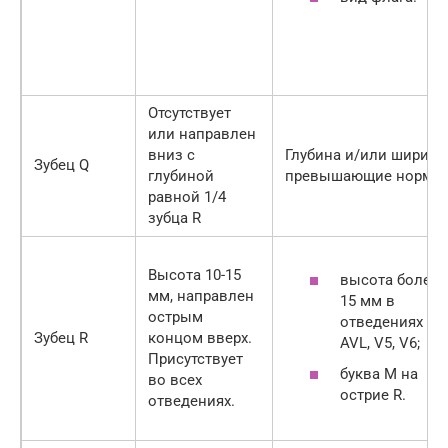
Отсутствует
или направлен
вниз с
Глубина и/или ширина
Зубец Q
глубиной
превышающие норму
равной 1/4
зубца R
Высота 10-15
высота более
мм, направлен
15 мм в
острым
отведениях Ι,
Зубец R
концом вверх.
AVL, V5, V6;
Присутствует
буква М на
во всех
острие R.
отведениях.