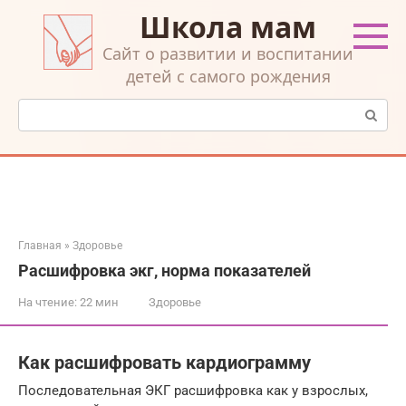
Перейти
Школа мам
к
контенту
Cайт о развитии и воспитании
детей с самого рождения
Поиск:
Главная
»
Здоровье
Расшифровка экг, норма показателей
На чтение:
22 мин
Здоровье
Как расшифровать кардиограмму
Последовательная ЭКГ расшифровка как у взрослых,