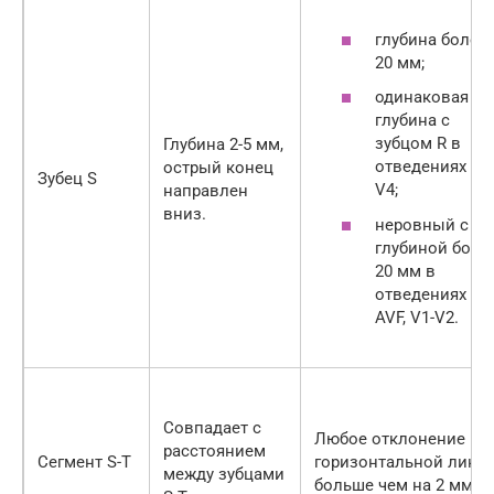
глубина более
20 мм;
одинаковая
глубина с
зубцом R в
Глубина 2-5 мм,
отведениях V2
острый конец
Зубец S
V4;
направлен
вниз.
неровный с
глубиной боле
20 мм в
отведениях ΙΙΙ,
AVF, V1-V2.
Совпадает с
Любое отклонение
расстоянием
Сегмент S-T
горизонтальной лини
между зубцами
больше чем на 2 мм.