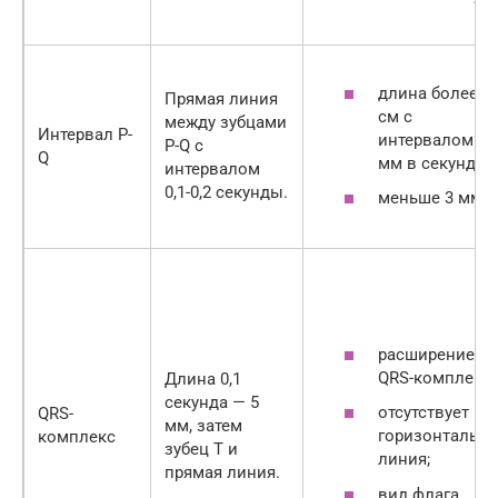
длина более 1
Прямая линия
см с
между зубцами
Интервал P-
интервалом 50
P-Q c
Q
мм в секунду;
интервалом
0,1-0,2 секунды.
меньше 3 мм.
расширение
QRS-комплекс;
Длина 0,1
секунда — 5
отсутствует
QRS-
мм, затем
горизонтальна
комплекс
зубец Т и
линия;
прямая линия.
вид флага.