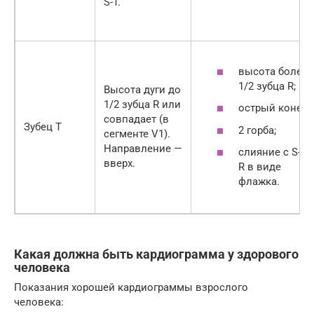
S-T.
высота более
1/2 зубца R;
Высота дуги до
1/2 зубца R или
острый конец;
совпадает (в
Зубец T
2 горба;
сегменте V1).
Направление —
слияние с S-T 
вверх.
R в виде
флажка.
Какая должна быть кардиограмма у здорового
человека
Показания хорошей кардиограммы взрослого
человека: