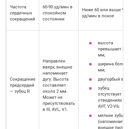
Частота
60-90 уд/мин в
Ниже 60 или выше 90
сердечных
спокойном
уд/мин в покое
сокращений
состоянии
высота
превышает 3
мм;
Направлен
ширина более 
вверх, внешне
мм;
напоминает
двугорбый вид
Сокращение
дугу. Высота
предсердий
составляет
зубец
— зубец R
около 2 мм.
отсутствует в
Может не
отведениях Ι-ΙΙ,
присутствовать
AVF, V2-V6;
в ΙΙΙ, AVL, V1.
мелкие зубцы
(напоминает
внешне пилу).