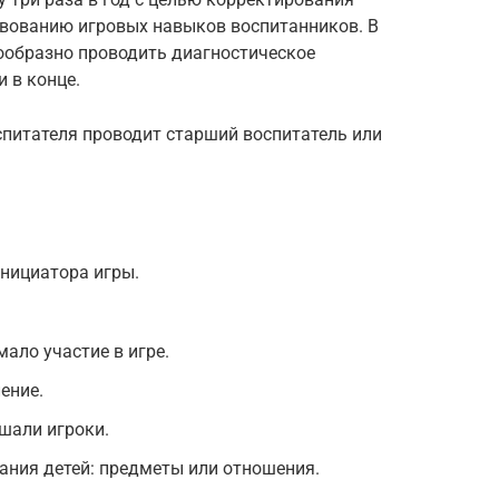
твованию игровых навыков воспитанников. В
ообразно проводить диагностическое
и в конце.
питателя проводит старший воспитатель или
инициатора игры.
.
ало участие в игре.
ение.
шали игроки.
ания детей: предметы или отношения.