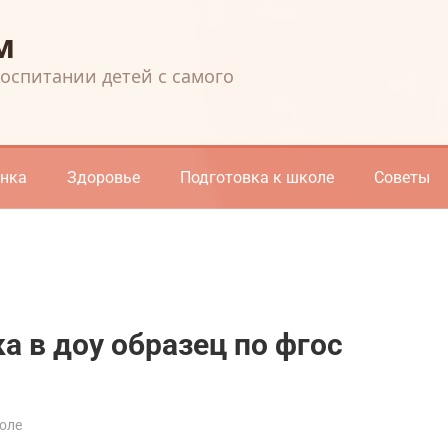
м
воспитании детей с самого
енка
Здоровье
Подготовка к школе
Советы
а в доу образец по фгос
оле