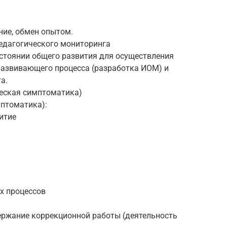
ние, обмен опытом.
едагогического мониторинга
стоянии общего развития для осуществления
развивающего процесса (разработка ИОМ) и
а.
ческая симптоматика)
мптоматика):
итие
х процессов
ржание коррекционной работы (деятельность