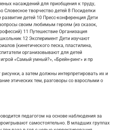
леных насаждений для приобщения к труду,
о Словесное творчество детей 8 Посиделки
 развитие детей 10 Пресс-конференция Дети
 вопросы своим любимым героям (из сказок,
рофессий) 11 Путешествие Организация
дошкольник 12 Эксперимент Дети изучают
иалов (кинетического песка, пластилина,
Воспитатели организовывают для детей
 игрой «Самый умный?», «Брейн-ринг» и пр
 рисунки, а затем должны интерпретировать их и
ние этических тем, разговоры со взрослыми о
роводится педагогом на основе наблюдения за
проигрывают самостоятельно. В младших группах
 три раза в год с целью корректирования