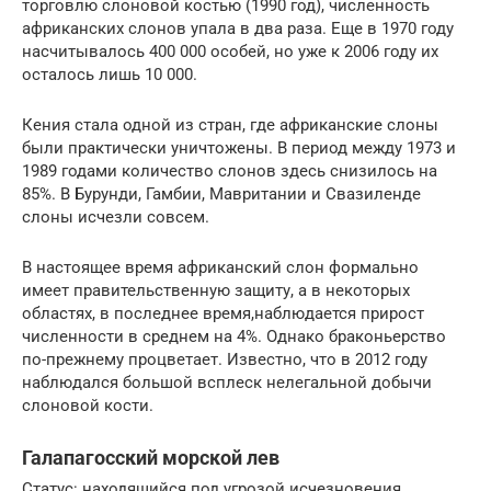
торговлю слоновой костью (1990 год), численность
африканских слонов упала в два раза. Еще в 1970 году
насчитывалось 400 000 особей, но уже к 2006 году их
осталось лишь 10 000.
Кения стала одной из стран, где африканские слоны
были практически уничтожены. В период между 1973 и
1989 годами количество слонов здесь снизилось на
85%. В Бурунди, Гамбии, Мавритании и Свазиленде
слоны исчезли совсем.
В настоящее время африканский слон формально
имеет правительственную защиту, а в некоторых
областях, в последнее время,наблюдается прирост
численности в среднем на 4%. Однако браконьерство
по-прежнему процветает. Известно, что в 2012 году
наблюдался большой всплеск нелегальной добычи
слоновой кости.
Галапагосский морской лев
Статус: находящийся под угрозой исчезновения.