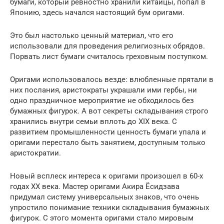
бумаги, который ревностно хранили китайцы, попал в
Японию, здесь начался настоящий бум оригами.
Это был настолько ценный материал, что его
использовали для проведения религиозных обрядов.
Порвать лист бумаги считалось греховным поступком.
Оригами использовалось везде: влюбленные прятали в
них послания, аристократы украшали ими гербы, ни
одно праздничное мероприятие не обходилось без
бумажных фигурок. А вот секреты складывания строго
хранились внутри семьи вплоть до XIX века. С
развитием промышленности ценность бумаги упала и
оригами перестало быть занятием, доступным только
аристократии.
Новый всплеск интереса к оригами произошел в 60-х
годах XX века. Мастер оригами Акира Ёсидзава
придумал систему универсальных знаков, что очень
упростило понимание техники складывания бумажных
фигурок. С этого момента оригами стало мировым