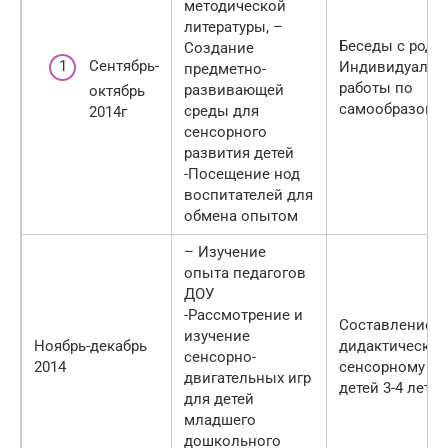
методической
литературы, –
Беседы с роди
Создание
Сентябрь-
Индивидуальн
предметно-
работы по
развивающей
октябрь
самообразова
среды для
2014г
сенсорного
развития детей
-Посещение нод
воспитателей для
обмена опытом
– Изучение
опыта педагогов
ДОУ
-Рассмотрение и
Составление к
изучение
Ноябрь-декабрь
дидактических
сенсорно-
2014
сенсорному р
двигательных игр
детей 3-4 лет
для детей
младшего
дошкольного