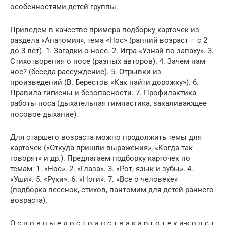
особенностями детей группы.
Приведем в качестве примера подборку карточек из
раздела «Анатомия», тема «Нос» (ранний возраст – с 2
до 3 лет). 1. Загадки о носе. 2. Игра «Узнай по запаху». 3.
Стихотворения о носе (разных авторов). 4. Зачем нам
нос? (беседа-рассуждение). 5. Отрывки из
произведений (В. Берестов «Как найти дорожку»). 6.
Правила гигиены и безопасности. 7. Профилактика
работы носа (дыхательная гимнастика, закаливающее
носовое дыхание).
Для старшего возраста можно продолжить темы для
карточек («Откуда пришли выражения», «Когда так
говорят» и др.). Предлагаем подборку карточек по
темам: 1. «Hoc». 2. «Глаза». 3. «Рот, язык и зубы». 4.
«Уши». 5. «Руки». 6. «Ноги». 7. «Все о человеке»
(подборка песенок, стихов, пантомим для детей раннего
возраста).
О с н о в н ы е д о с т о и н с т в а к а р т о т е к и-к о н с т