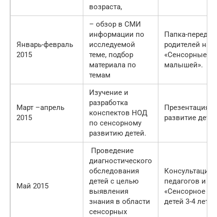
возраста,
– обзор в СМИ
информации по
Папка-передви
Январь-февраль
исследуемой
родителей на т
2015
теме, подбор
«Сенсорные и
материала по
малышей».
темам
Изучение и
разработка
Март –апрель
Презентация«
конспектов НОД
2015
развитие детей
по сенсорному
развитию детей.
Проведение
диагностического
обследования
Консультация 
детей с целью
педагогов и р
Май 2015
выявления
«Сенсорное ра
знания в области
детей 3-4 лет»
сенсорных