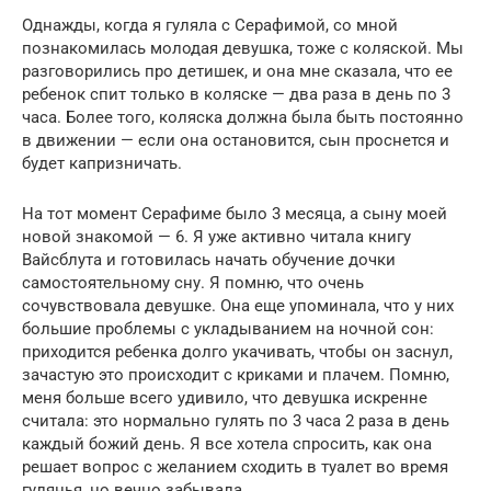
Однажды, когда я гуляла с Серафимой, со мной
познакомилась молодая девушка, тоже с коляской. Мы
разговорились про детишек, и она мне сказала, что ее
ребенок спит только в коляске — два раза в день по 3
часа. Более того, коляска должна была быть постоянно
в движении — если она остановится, сын проснется и
будет капризничать.
На тот момент Серафиме было 3 месяца, а сыну моей
новой знакомой — 6. Я уже активно читала книгу
Вайсблута и готовилась начать обучение дочки
самостоятельному сну. Я помню, что очень
сочувствовала девушке. Она еще упоминала, что у них
большие проблемы с укладыванием на ночной сон:
приходится ребенка долго укачивать, чтобы он заснул,
зачастую это происходит с криками и плачем. Помню,
меня больше всего удивило, что девушка искренне
считала: это нормально гулять по 3 часа 2 раза в день
каждый божий день. Я все хотела спросить, как она
решает вопрос с желанием сходить в туалет во время
гулянья, но вечно забывала.