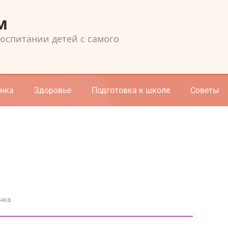
м
воспитании детей с самого
енка
Здоровье
Подготовка к школе
Советы
нка