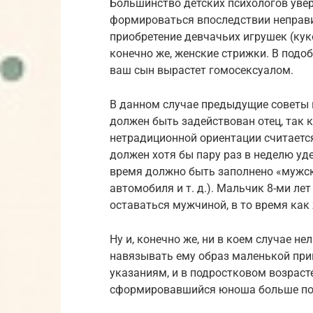
Большинство детских психологов увер
формироваться впоследствии неправи
приобретение девчачьих игрушек (куко
конечно же, женские стрижки. В подо
ваш сын вырастет гомосексуалом.
В данном случае предыдущие советы н
должен быть задействован отец, так 
нетрадиционной ориентации считаетс
должен хотя бы пару раз в неделю уде
время должно быть заполнено «мужск
автомобиля и т. д.). Мальчик 8-ми ле
оставаться мужчиной, в то время как
Ну и, конечно же, ни в коем случае не
навязывать ему образ маленькой прин
указаниям, и в подростковом возрасте
сформировавшийся юноша больше по