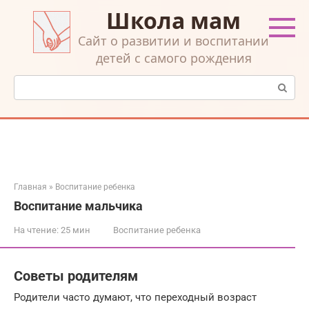
Перейти
Школа мам
к
контенту
Cайт о развитии и воспитании
детей с самого рождения
Поиск:
Главная
»
Воспитание ребенка
Воспитание мальчика
На чтение:
25 мин
Воспитание ребенка
Советы родителям
Родители часто думают, что переходный возраст