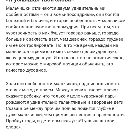
Мальчишки отличаются двумя удивительными
особенностями – они все «ипохондрики», они боятся
болезней и болячек, и вторая особенность – мальчикам
свойственно чувство целомудрия. При всем том, что
чувственность в них бушует гораздо раньше, гораздо
больше их захлестывает, чем девочек, гораздо труднее
им ее контролировать. Но, в то же время, каждый из
мальчиков стремится иметь семью целомудренную,
жену целомудренную. И это качество не эгоистическое,
которое можно с мирской позиции объяснить, это
качество духовное.
Зная эти особенности мальчиков, надо использовать
это как метод и прием. Между прочим, «через плечо»
скажите ребенку, что только у целомудренной пары
рождаются удивительно талантливые и здоровые дети.
Сказанное между прочим подчас ложится глубже в
душе мальчишки, чем прямая сентенция о праведности.
Пройдут годы, и дети вам скажут: «Я услышал твои
слова».