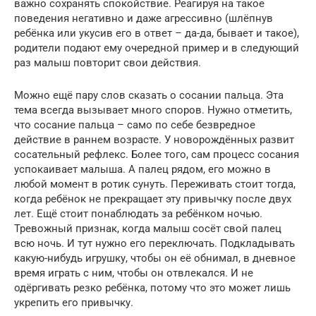
важно сохранять спокойствие. Реагируя на такое
поведения негативно и даже агрессивно (шлёпнув
ребёнка или укусив его в ответ – да-да, бывает и такое),
родители подают ему очередной пример и в следующий
раз малыш повторит свои действия.
Можно ещё пару слов сказать о сосании пальца. Эта
тема всегда вызывает много споров. Нужно отметить,
что сосание пальца – само по себе безвредное
действие в раннем возрасте. У новорождённых развит
сосательный рефлекс. Более того, сам процесс сосания
успокаивает малыша. А палец рядом, его можно в
любой момент в ротик сунуть. Переживать стоит тогда,
когда ребёнок не прекращает эту привычку после двух
лет. Ещё стоит понаблюдать за ребёнком ночью.
Тревожный признак, когда малыш сосёт свой палец
всю ночь. И тут нужно его переключать. Подкладывать
какую-нибудь игрушку, чтобы он её обнимал, в дневное
время играть с ним, чтобы он отвлекался. И не
одёргивать резко ребёнка, потому что это может лишь
укрепить его привычку.