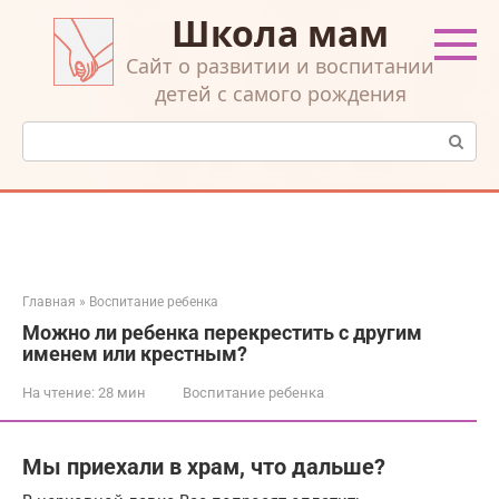
Перейти
Школа мам
к
контенту
Cайт о развитии и воспитании
детей с самого рождения
Поиск:
Главная
»
Воспитание ребенка
Можно ли ребенка перекрестить с другим
именем или крестным?
На чтение:
28 мин
Воспитание ребенка
Мы приехали в храм, что дальше?