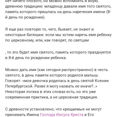
нет ничего плохого, но можно вспомнить и иную,
древнюю традицию: младенцу давали имя того святого,
память которого пришлась на день наречения имени (8-
й день по рождении).
Я еще раз повторю то, чего, бывает, не знают и
некоторые батюшки: если мы хотим наречь имя ребенку
по церковному, или, как говорят,
по святцам
, то это будет имя святого, память которого празднуется
в 8-й день по рождении ребенка.
Можно дать имя (как сегодня распространено) в честь
святого, в день памяти которого родился малыш.
Говорят: «моя девочка родилась в день святой Ксении
Петербургской. Разве я могу назвать ее иначе?..»
Некоторая логика в этих словах есть, но это уже
современная практика, а не церковная традиция.
С древности установлено, что крещаемые не могут
принимать Имена
Господа Иисуса Христа
и Его