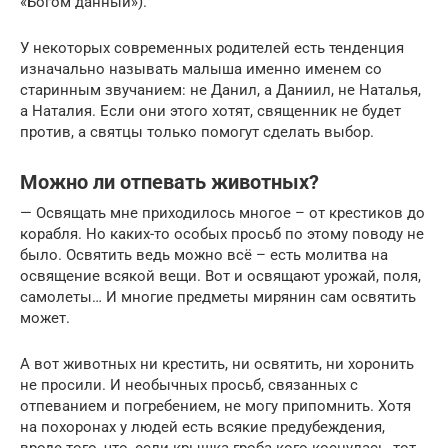
«Богом данный»).
У некоторых современных родителей есть тенденция
изначально называть малыша именно именем со
старинным звучанием: не Данил, а Даниил, не Наталья,
а Наталия. Если они этого хотят, священник не будет
против, а святцы только помогут сделать выбор.
Можно ли отпевать животных?
— Освящать мне приходилось многое – от крестиков до
корабля. Но каких-то особых просьб по этому поводу не
было. Освятить ведь можно всё – есть молитва на
освящение всякой вещи. Вот и освящают урожай, поля,
самолеты… И многие предметы мирянин сам освятить
может.
А вот животных ни крестить, ни освятить, ни хоронить
не просили. И необычных просьб, связанных с
отпеванием и погребением, не могу припомнить. Хотя
на похоронах у людей есть всякие предубеждения,
вроде того, что, если крышка гроба кого коснулась, тот