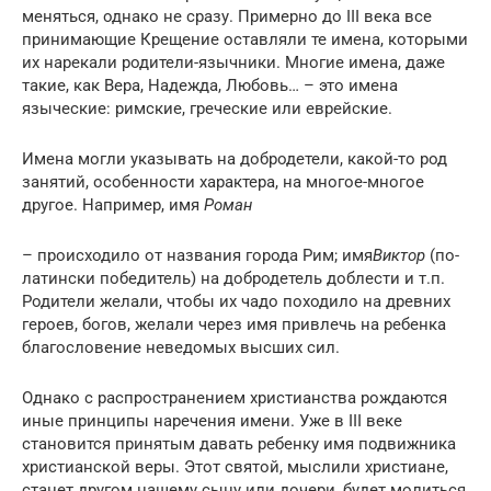
меняться, однако не сразу. Примерно до III века все
принимающие Крещение оставляли те имена, которыми
их нарекали родители-язычники. Многие имена, даже
такие, как Вера, Надежда, Любовь… – это имена
языческие: римские, греческие или еврейские.
Имена могли указывать на добродетели, какой-то род
занятий, особенности характера, на многое-многое
другое. Например, имя
Роман
– происходило от названия города Рим; имя
Виктор
(по-
латински победитель) на добродетель доблести и т.п.
Родители желали, чтобы их чадо походило на древних
героев, богов, желали через имя привлечь на ребенка
благословение неведомых высших сил.
Однако с распространением христианства рождаются
иные принципы наречения имени. Уже в III веке
становится принятым давать ребенку имя подвижника
христианской веры. Этот святой, мыслили христиане,
станет другом нашему сыну или дочери, будет молиться