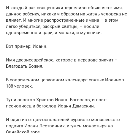
И каждый раз священники терпеливо объясняют: имя,
данное ребенку, никаким образом на жизнь человека не
влияет. И многие распространенные имена – в этом
легко убедиться, раскрыв святцы, – носили
одновременно и цари, и монахи, и мученики.
Вот пример: Иоанн.
Имя древнееврейское, которое в переводе значит –
Благодать Божия.
В современном церковном календаре святых Иоаннов
188 человек.
Тут и апостол Христов Иоанн Богослов, и поэт-
песнописец и богослов Иоанн Дамаскин.
И один из отцов-основателей сурового монашеского
подвига Иоанн Лествичник, игумен монастыря на
Синайской горе.