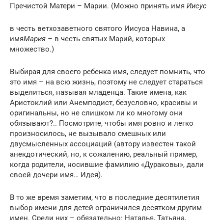
Пречистой Матери – Марии. (Можно принять имя
Иисус
в честь ветхозаветного святого Иисуса Навина, а
имя
Мария –
в честь святых Марий, которых
множество.)
Выбирая для своего ребенка имя, следует помнить, что
это имя – на всю жизнь, поэтому не следует стараться
выделиться, называя младенца. Такие имена, как
Аристоклий или Анемподист, безусловно, красивы и
оригинальны, но не слишком ли ко многому они
обязывают?.. Посмотрите, чтобы имя ровно и легко
произносилось, не вызывало смешных или
двусмысленных ассоциаций (автору известен такой
анекдотический, но, к сожалению, реальный пример,
когда родители, носившие фамилию «Дураковы», дали
своей дочери имя… Идея).
В то же время заметим, что в последние десятилетия
выбор имени для детей ограничился десятком-другим
имен. Среди них – обязательно: Наталья, Татьяна,