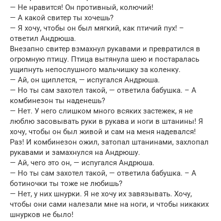
— Не нравится! Он противный, колючий!
— А какой свитер ты хочешь?
— Я хочу, чтобы он был мягкий, как птичий пух! –
ответил Андрюша.
Внезапно свитер взмахнул рукавами и превратился в
огромную птицу. Птица вытянула шею и постаралась
ущипнуть непослушного мальчишку за коленку.
— Ай, он щиплется, — испугался Андрюша.
— Но ты сам захотел такой, — ответила бабушка. – А
комбинезон ты наденешь?
— Нет. У него слишком много всяких застежек, я не
люблю засовывать руки в рукава и ноги в штанины! Я
хочу, чтобы он был живой и сам на меня надевался!
Раз! И комбинезон ожил, затопал штанинами, захлопал
рукавами и замахнулся на Андрюшу.
— Ай, чего это он, — испугался Андрюша.
— Но ты сам захотел такой, — ответила бабушка. – А
ботиночки ты тоже не любишь?
— Нет, у них шнурки. Я не хочу их завязывать. Хочу,
чтобы они сами налезали мне на ноги, и чтобы никаких
шнурков не было!