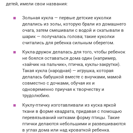
детей, имели свои названия:
Зольная кукла — первые детские куколки
делались из золы, которую брали из домашнего
очага, затем смешивали с водой и скатывали в
шарик — получалась голова; такие куколки
считались для ребенка сильным оберегом.
Кукла-дружок делалась для того, чтобы ребенок
не боялся оставаться дома один (например,
«зайчик на пальчик», птичка, куклы-закрутки).
Такая кукла (народная) — игрушка, которая
делалась бабушкой вместе с внучками, мамой
совместно с дочками, обучая их и
одновременно приучая к творчеству и
трудолюбию.
Куклу-птичку изготавливали из куска яркой
ткани в форме квадрата, придавая с помощью
перевязываний нитками форму птицы. Такие
птички делаются небольшими и развешиваются
в углах дома или над кроваткой ребенка.