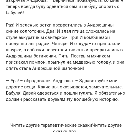
закричал Андрюша. – Вернитесь, пожалуйста, ко мне! Я
теперь всегда буду одеваться сам и не буду спорить с
бабулей!
Раз! И зеленые ветки превратились в Андрюшины
синие колготочки. Два! И злая птица сложилась на
стуле аккуратным свитерком. Три! И комбинезон
послушно лег рядом. Четыре! И откуда–то приползли
шнурки, а собачки перестали тявкать и превратились в
Андрюшины ботиночки. Пять! Пестрым мячиком
прискакал помпон, прыгнул на медвежью голову, и она
опять стала Андрюшиной шапочкой!
— Ура! – обрадовался Андрюша. – Здравствуйте мои
дорогие вещи! Какие вы, оказывается, замечательные.
Бабуля! Давай одеваться и пошли гулять. Я обязательно
должен рассказать друзьям эту волшебную историю.
Читать другие терапевтические сказкиЧитать другие
сказки про…