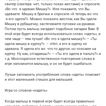
свитер (свитера нет, только показ жестами) и спросите:
«Во что я одеваю Мишку?». Или покажите, что Вы
одеваете Мишку в брючки и спросите «А теперь во что
я его одела?». Можно показать жестом, как Вы одели
Мишку в рубашечку, застегиваете пуговки на рукавах.
Потом пусть малыш загадает подобные загадки Вам. В
этой игре будет всегда использоваться слово «одеть», и
чем чаще – тем лучше! «Во что я одела мишку?» — «Ты
одела мишку в куртку?». – «Нет, я его в куртку не
одевала. Я одела его во что-то другое, но похожее на
куртку. Ну как, отгадаешь?» — «Ты его одела в пальто?» и
т.д. Многократное естественное повторение слова в
игре запомнится малышу, и он не будет ошибаться.
Лучше запомнить употребление слова «одеть» поможет
и этот маленький стишок для малышей.
Игра со словом «надеть».
Когда малыш в первой игре будет всегда правильно