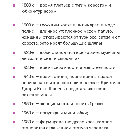
1880-е — время платьев с тугим корсетом и
юбкой-турнюром;
1900-е — мужчины ходят в цилиндрах, в моде
пелис — длинное утепленное мехом пальто,
женщины отказываются от турнюра, затем и от
корсета, зато носят большущие шляпы;
1920-е — юбки становятся все короче, мужчины
выходят в свет в смокингах;
1930-е — время скромности и женственности;
1940-е — время стиляг, после войны настал
период нарочитой роскоши в одежде, Кристиан
Диор и Коко Шанель представляют свое
видение моды;
1950-е — женщины стали носить брюки;
1960-е — популярны мини-юбки;
1980-е — формирование дресс-кода, костюм
становится отражением статуса человека,