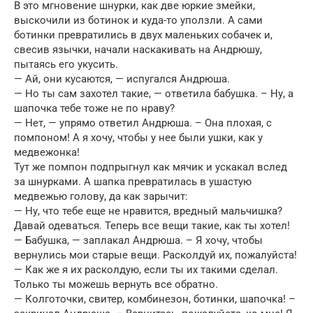
В это мгновение шнурки, как две юркие змейки,
выскочили из ботинок и куда-то уползли. А сами
ботинки превратились в двух маленьких собачек и,
свесив язычки, начали наскакивать на Андрюшу,
пытаясь его укусить.
— Ай, они кусаются, — испугался Андрюша.
— Но ты сам захотел такие, — ответила бабушка. – Ну, а
шапочка тебе тоже не по нраву?
— Нет, — упрямо ответил Андрюша. – Она плохая, с
помпоном! А я хочу, чтобы у нее были ушки, как у
медвежонка!
Тут же помпон подпрыгнул как мячик и ускакал вслед
за шнурками. А шапка превратилась в ушастую
медвежью голову, да как зарычит:
— Ну, что тебе еще не нравится, вредный мальчишка?
Давай одеваться. Теперь все вещи такие, как ты хотел!
— Бабушка, — заплакал Андрюша. – Я хочу, чтобы
вернулись мои старые вещи. Расколдуй их, пожалуйста!
— Как же я их расколдую, если ты их такими сделал.
Только ты можешь вернуть все обратно.
— Колготочки, свитер, комбинезон, ботинки, шапочка! –