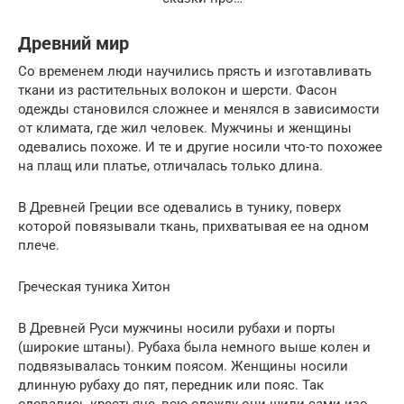
Древний мир
Со временем люди научились прясть и изготавливать
ткани из растительных волокон и шерсти. Фасон
одежды становился сложнее и менялся в зависимости
от климата, где жил человек. Мужчины и женщины
одевались похоже. И те и другие носили что-то похожее
на плащ или платье, отличалась только длина.
В Древней Греции все одевались в тунику, поверх
которой повязывали ткань, прихватывая ее на одном
плече.
Греческая туника Хитон
В Древней Руси мужчины носили рубахи и порты
(широкие штаны). Рубаха была немного выше колен и
подвязывалась тонким поясом. Женщины носили
длинную рубаху до пят, передник или пояс. Так
одевались крестьяне, всю одежду они шили сами изо