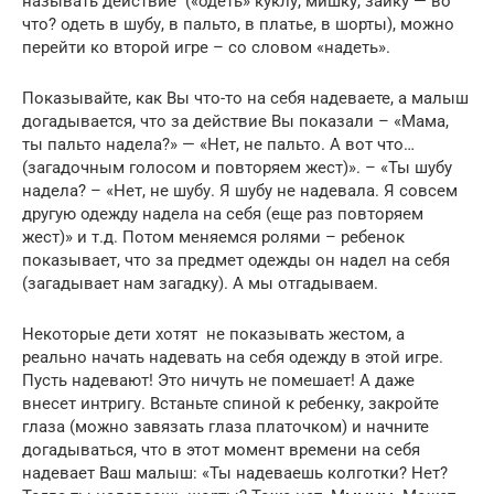
называть действие («одеть» куклу, мишку, зайку — во
что? одеть в шубу, в пальто, в платье, в шорты), можно
перейти ко второй игре – со словом «надеть».
Показывайте, как Вы что-то на себя надеваете, а малыш
догадывается, что за действие Вы показали – «Мама,
ты пальто надела?» — «Нет, не пальто. А вот что…
(загадочным голосом и повторяем жест)». – «Ты шубу
надела? – «Нет, не шубу. Я шубу не надевала. Я совсем
другую одежду надела на себя (еще раз повторяем
жест)» и т.д. Потом меняемся ролями – ребенок
показывает, что за предмет одежды он надел на себя
(загадывает нам загадку). А мы отгадываем.
Некоторые дети хотят не показывать жестом, а
реально начать надевать на себя одежду в этой игре.
Пусть надевают! Это ничуть не помешает! А даже
внесет интригу. Встаньте спиной к ребенку, закройте
глаза (можно завязать глаза платочком) и начните
догадываться, что в этот момент времени на себя
надевает Ваш малыш: «Ты надеваешь колготки? Нет?