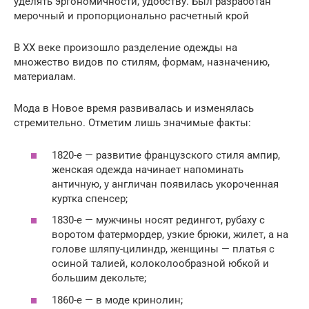
уделять эргономичности, удобству. Был разработан
мерочный и пропорционально расчетный крой
В XX веке произошло разделение одежды на
множество видов по стилям, формам, назначению,
материалам.
Мода в Новое время развивалась и изменялась
стремительно. Отметим лишь значимые факты:
1820-е — развитие французского стиля ампир,
женская одежда начинает напоминать
античную, у англичан появилась укороченная
куртка спенсер;
1830-е — мужчины носят редингот, рубаху с
воротом фатермордер, узкие брюки, жилет, а на
голове шляпу-цилиндр, женщины — платья с
осиной талией, колоколообразной юбкой и
большим декольте;
1860-е — в моде кринолин;