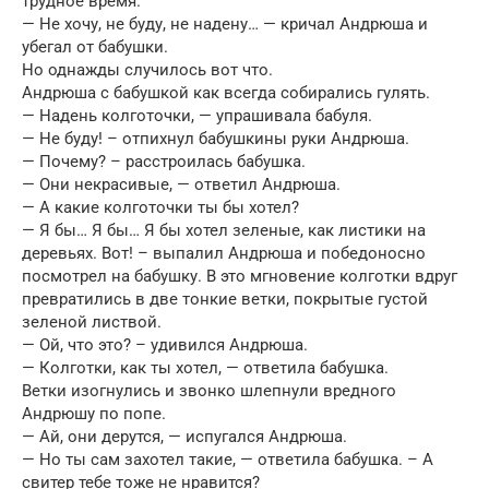
трудное время.
— Не хочу, не буду, не надену… — кричал Андрюша и
убегал от бабушки.
Но однажды случилось вот что.
Андрюша с бабушкой как всегда собирались гулять.
— Надень колготочки, — упрашивала бабуля.
— Не буду! – отпихнул бабушкины руки Андрюша.
— Почему? – расстроилась бабушка.
— Они некрасивые, — ответил Андрюша.
— А какие колготочки ты бы хотел?
— Я бы… Я бы… Я бы хотел зеленые, как листики на
деревьях. Вот! – выпалил Андрюша и победоносно
посмотрел на бабушку. В это мгновение колготки вдруг
превратились в две тонкие ветки, покрытые густой
зеленой листвой.
— Ой, что это? – удивился Андрюша.
— Колготки, как ты хотел, — ответила бабушка.
Ветки изогнулись и звонко шлепнули вредного
Андрюшу по попе.
— Ай, они дерутся, — испугался Андрюша.
— Но ты сам захотел такие, — ответила бабушка. – А
свитер тебе тоже не нравится?