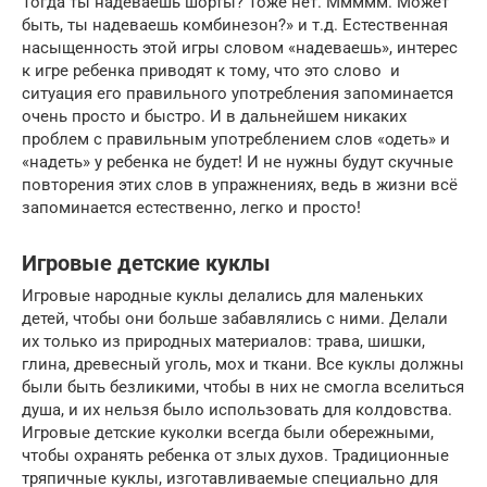
Тогда ты надеваешь шорты? Тоже нет. Ммммм. Может
быть, ты надеваешь комбинезон?» и т.д. Естественная
насыщенность этой игры словом «надеваешь», интерес
к игре ребенка приводят к тому, что это слово и
ситуация его правильного употребления запоминается
очень просто и быстро. И в дальнейшем никаких
проблем с правильным употреблением слов «одеть» и
«надеть» у ребенка не будет! И не нужны будут скучные
повторения этих слов в упражнениях, ведь в жизни всё
запоминается естественно, легко и просто!
Игровые детские куклы
Игровые народные куклы делались для маленьких
детей, чтобы они больше забавлялись с ними. Делали
их только из природных материалов: трава, шишки,
глина, древесный уголь, мох и ткани. Все куклы должны
были быть безликими, чтобы в них не смогла вселиться
душа, и их нельзя было использовать для колдовства.
Игровые детские куколки всегда были обережными,
чтобы охранять ребенка от злых духов. Традиционные
тряпичные куклы, изготавливаемые специально для