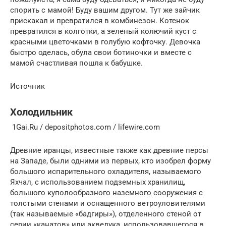
спорить с мамой! Буду вашим другом. Тут же зайчик
прискакал и превратился в комбинезон. Котенок
превратился в колготки, а зеленый колючий куст с
красными цветочками в голубую кофточку. Девочка
быстро оделась, обула свои ботиночки и вместе с
мамой счастливая пошла к бабушке.
Источник
Холодильник
1Gai.Ru / depositphotos.com / lifewire.com
Древние иранцы, известные также как древние персы
на Западе, были одними из первых, кто изобрел форму
большого испарительного охладителя, называемого
Яхчал, с использованием подземных хранилищ,
большого куполообразного наземного сооружения с
толстыми стенами и оснащенного ветроуловителями
(так называемые «бадгиры»), отделенного стеной от
серии «канатов» или акведука, использовавшегося в