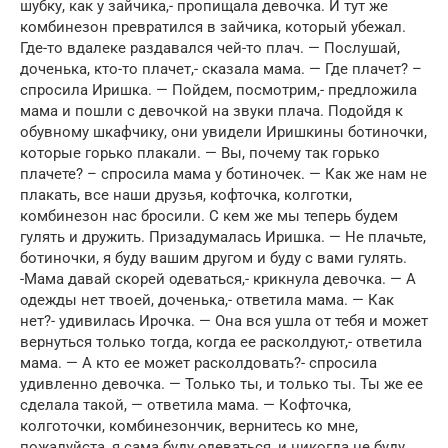
шубку, как у зайчика,- пропищала девочка. И тут же
комбинезон превратился в зайчика, который убежал.
Где-то вдалеке раздавался чей-то плач. — Послушай,
доченька, кто-то плачет,- сказала мама. — Где плачет? –
спросила Иришка. — Пойдем, посмотрим,- предложила
мама и пошли с девочкой на звуки плача. Подойдя к
обувному шкафчику, они увидели Иришкины ботиночки,
которые горько плакали. — Вы, почему так горько
плачете? – спросила мама у ботиночек. — Как же нам не
плакать, все наши друзья, кофточка, колготки,
комбинезон нас бросили. С кем же мы теперь будем
гулять и дружить. Призадумалась Иришка. — Не плачьте,
ботиночки, я буду вашим другом и буду с вами гулять.
-Мама давай скорей одеваться,- крикнула девочка. — А
одежды нет твоей, доченька,- ответила мама. — Как
нет?- удивилась Ирочка. — Она вся ушла от тебя и может
вернуться только тогда, когда ее расколдуют,- ответила
мама. — А кто ее может расколдовать?- спросила
удивленно девочка. — Только ты, и только ты. Ты же ее
сделала такой, — ответила мама. — Кофточка,
колготочки, комбинезончик, вернитесь ко мне,
пожалуйста, я сама буду одеваться, и никогда не буду