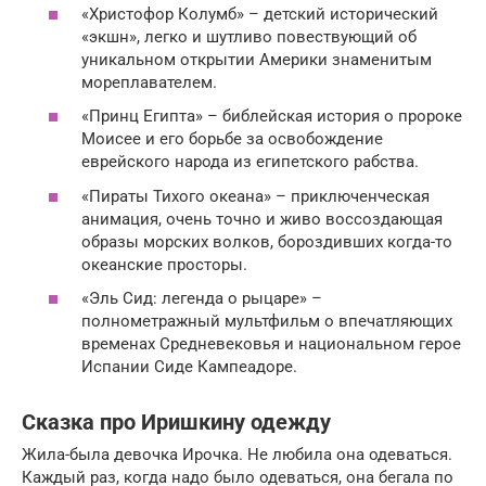
«Христофор Колумб» – детский исторический
«экшн», легко и шутливо повествующий об
уникальном открытии Америки знаменитым
мореплавателем.
«Принц Египта» – библейская история о пророке
Моисее и его борьбе за освобождение
еврейского народа из египетского рабства.
«Пираты Тихого океана» – приключенческая
анимация, очень точно и живо воссоздающая
образы морских волков, бороздивших когда-то
океанские просторы.
«Эль Сид: легенда о рыцаре» –
полнометражный мультфильм о впечатляющих
временах Средневековья и национальном герое
Испании Сиде Кампеадоре.
Сказка про Иришкину одежду
Жила-была девочка Ирочка. Не любила она одеваться.
Каждый раз, когда надо было одеваться, она бегала по