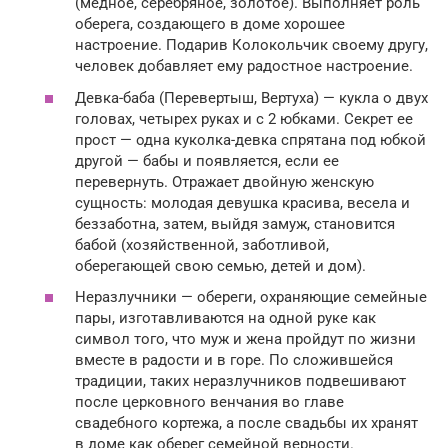
(медное, серебряное, золотое). Выполняет роль
оберега, создающего в доме хорошее
настроение. Подарив Колокольчик своему другу,
человек добавляет ему радостное настроение.
Девка-баба (Перевертыш, Вертуха) — кукла о двух
головах, четырех руках и с 2 юбками. Секрет ее
прост — одна куколка-девка спрятана под юбкой
другой — бабы и появляется, если ее
перевернуть. Отражает двойную женскую
сущность: молодая девушка красива, весела и
беззаботна, затем, выйдя замуж, становится
бабой (хозяйственной, заботливой,
оберегающей свою семью, детей и дом).
Неразлучники — обереги, охраняющие семейные
пары, изготавливаются на одной руке как
символ того, что муж и жена пройдут по жизни
вместе в радости и в горе. По сложившейся
традиции, таких неразлучников подвешивают
после церковного венчания во главе
свадебного кортежа, а после свадьбы их хранят
в доме как оберег семейной верности.