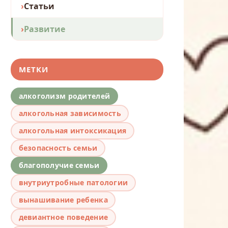
Статьи
Развитие
МЕТКИ
алкоголизм родителей
алкогольная зависимость
алкогольная интоксикация
безопасность семьи
благополучие семьи
внутриутробные патологии
вынашивание ребенка
девиантное поведение