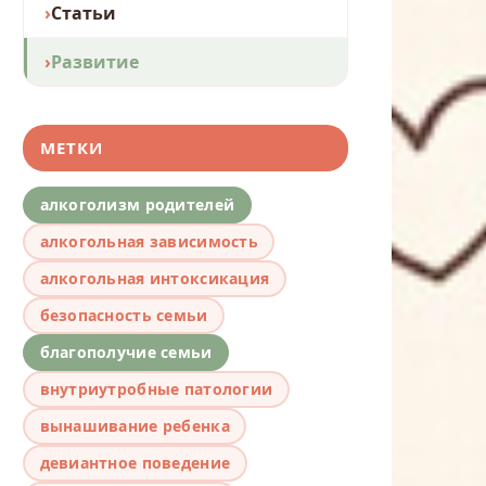
Статьи
Развитие
МЕТКИ
алкоголизм родителей
алкогольная зависимость
алкогольная интоксикация
безопасность семьи
благополучие семьи
внутриутробные патологии
вынашивание ребенка
девиантное поведение