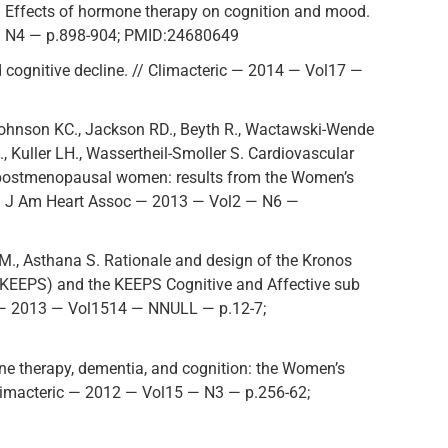
S. Effects of hormone therapy on cognition and mood.
1 — N4 — p.898-904; PMID:24680649
cognitive decline. // Climacteric — 2014 — Vol17 —
 Johnson KC., Jackson RD., Beyth R., Wactawski-Wende
 Kuller LH., Wassertheil-Smoller S. Cardiovascular
n postmenopausal women: results from the Women’s
 // J Am Heart Assoc — 2013 — Vol2 — N6 —
VM., Asthana S. Rationale and design of the Kronos
 (KEEPS) and the KEEPS Cognitive and Affective sub
s — 2013 — Vol1514 — NNULL — p.12-7;
 therapy, dementia, and cognition: the Women’s
 Climacteric — 2012 — Vol15 — N3 — p.256-62;