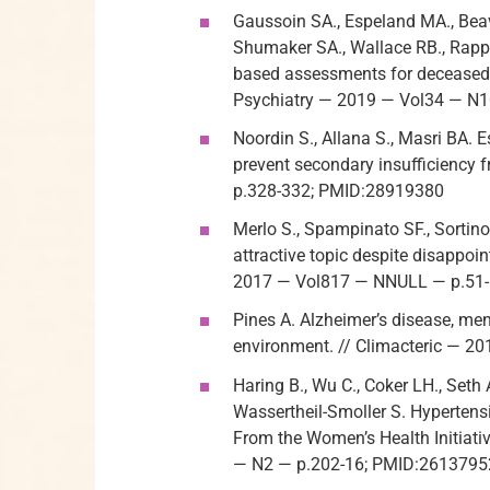
Gaussoin SA., Espeland MA., Beav
Shumaker SA., Wallace RB., Rapp
based assessments for deceased or
Psychiatry — 2019 — Vol34 — N
Noordin S., Allana S., Masri BA. E
prevent secondary insufficiency 
p.328-332; PMID:28919380
Merlo S., Spampinato SF., Sortino
attractive topic despite disappoin
2017 — Vol817 — NNULL — p.51
Pines A. Alzheimer’s disease, me
environment. // Climacteric — 
Haring B., Wu C., Coker LH., Seth
Wassertheil-Smoller S. Hypertensi
From the Women’s Health Initiat
— N2 — p.202-16; PMID:2613795