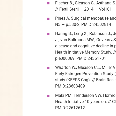
Fischer B., Gleason C., Asthana 
// Fertil Steril — 2014 — Vol10
Pines A. Surgical menopause and 
N5 — p.580-2; PMID:24502814
Haring B., Leng X., Robinson J.,
J., von Ballmoos MW., Goveas JS.,
disease and cognitive decline i
Health Initiative Memory Study.
p.e000369; PMID:24351701
Wharton W., Gleason CE., Miller 
Early Estrogen Prevention Study
study (KEEPS Cog). // Brain Re
PMID:23603409
Maki PM., Henderson VW. Hormone
Health Initiative 10 years on. //
PMID:22612612