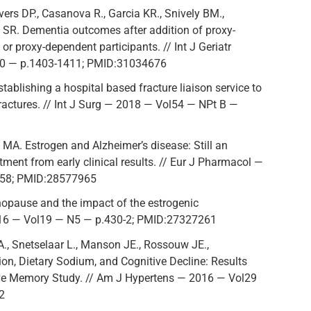
ers DP., Casanova R., Garcia KR., Snively BM.,
 SR. Dementia outcomes after addition of proxy-
 proxy-dependent participants. // Int J Geriatr
10 — p.1403-1411; PMID:31034676
stablishing a hospital based fracture liaison service to
fractures. // Int J Surg — 2018 — Vol54 — NPt B —
 MA. Estrogen and Alzheimer’s disease: Still an
tment from early clinical results. // Eur J Pharmacol —
-58; PMID:28577965
nopause and the impact of the estrogenic
2016 — Vol19 — N5 — p.430-2; PMID:27327261
 A., Snetselaar L., Manson JE., Rossouw JE.,
on, Dietary Sodium, and Cognitive Decline: Results
ive Memory Study. // Am J Hypertens — 2016 — Vol29
2