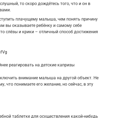
слушный, то скоро дождётесь того, что и он в
вами.
уступить плачущему малыша, чем понять причину
ым вы оказываете ребёнку и самому себе
что слёзы и крики – отличный способ достижения
nfVg
йнее реагировать на детские капризы
еключить внимание малыша на другой объект. Не
у, что понимаете его желание, но сейчас, в эту
лшебной таблетке для осуществления какой-нибудь