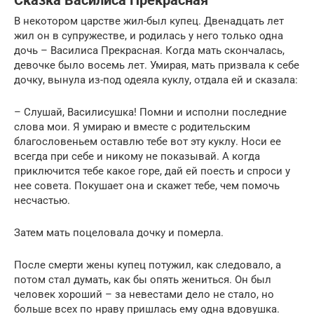
Сказка Василиса Прекрасная
В некотором царстве жил-был купец. Двенадцать лет
жил он в супружестве, и родилась у него только одна
дочь – Василиса Прекрасная. Когда мать скончалась,
девочке было восемь лет. Умирая, мать призвала к себе
дочку, вынула из-под одеяла куклу, отдала ей и сказала:
– Слушай, Василисушка! Помни и исполни последние
слова мои. Я умираю и вместе с родительским
благословеньем оставлю тебе вот эту куклу. Носи ее
всегда при себе и никому не показывай. А когда
приключится тебе какое горе, дай ей поесть и спроси у
нее совета. Покушает она и скажет тебе, чем помочь
несчастью.
Затем мать поцеловала дочку и померла.
После смерти жены купец потужил, как следовало, а
потом стал думать, как бы опять жениться. Он был
человек хороший – за невестами дело не стало, но
больше всех по нраву пришлась ему одна вдовушка.