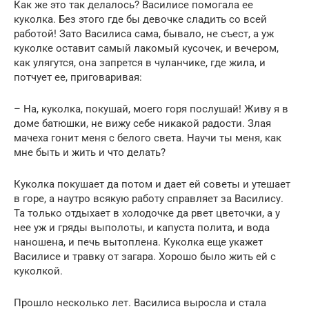
Как же это так делалось? Василисе помогала ее
куколка. Без этого где бы девочке сладить со всей
работой! Зато Василиса сама, бывало, не съест, а уж
куколке оставит самый лакомый кусочек, и вечером,
как улягутся, она запрется в чуланчике, где жила, и
потчует ее, приговаривая:
– На, куколка, покушай, моего горя послушай! Живу я в
доме батюшки, не вижу себе никакой радости. Злая
мачеха гонит меня с белого света. Научи ты меня, как
мне быть и жить и что делать?
Куколка покушает да потом и дает ей советы и утешает
в горе, а наутро всякую работу справляет за Василису.
Та только отдыхает в холодочке да рвет цветочки, а у
нее уж и гряды выполоты, и капуста полита, и вода
наношена, и печь вытоплена. Куколка еще укажет
Василисе и травку от загара. Хорошо было жить ей с
куколкой.
Прошло несколько лет. Василиса выросла и стала