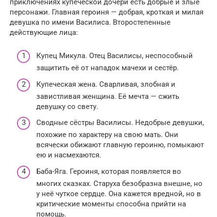
приключениях купеческой дочери есть добрые и злые
персонажи. Главная героиня — добрая, кроткая и милая
девушка по имени Василиса. Второстепенные
действующие лица:
Купец Микула. Отец Василисы, неспособный
защитить её от нападок мачехи и сестёр.
Купеческая жена. Сварливая, злобная и
завистливая женщина. Её мечта — сжить
девушку со свету.
Сводные сёстры Василисы. Недобрые девушки,
похожие по характеру на свою мать. Они
всячески обижают главную героиню, помыкают
ею и насмехаются.
Баба-Яга. Героиня, которая появляется во
многих сказках. Старуха безобразна внешне, но
у неё чуткое сердце. Она кажется вредной, но в
критические моменты способна прийти на
помощь.