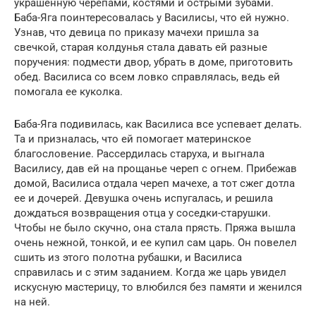
украшенную черепами, костями и острыми зубами.
Баба-Яга поинтересовалась у Василисы, что ей нужно.
Узнав, что девица по приказу мачехи пришла за
свечкой, старая колдунья стала давать ей разные
поручения: подмести двор, убрать в доме, приготовить
обед. Василиса со всем ловко справлялась, ведь ей
помогала ее куколка.
Баба-Яга подивилась, как Василиса все успевает делать.
Та и призналась, что ей помогает материнское
благословение. Рассердилась старуха, и выгнала
Василису, дав ей на прощанье череп с огнем. Прибежав
домой, Василиса отдала череп мачехе, а тот сжег дотла
ее и дочерей. Девушка очень испугалась, и решила
дождаться возвращения отца у соседки-старушки.
Чтобы не было скучно, она стала прясть. Пряжа вышла
очень нежной, тонкой, и ее купил сам царь. Он повелел
сшить из этого полотна рубашки, и Василиса
справилась и с этим заданием. Когда же царь увидел
искусную мастерицу, то влюбился без памяти и женился
на ней.