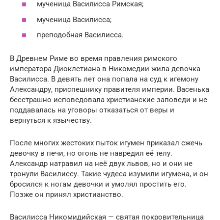
мученица Василисса Римская;
мученица Василисса;
преподобная Василисса.
В Древнем Риме во время правления римского
императора Диоклетиана в Никомедии жила девочка
Василисса. В девять лет она попала на суд к игемону
Александру, приспешнику правителя империи. Васенька
бесстрашно исповедовала христианские заповеди и не
поддавалась на уговоры отказаться от веры и
вернуться к язычеству.
После многих жестоких пыток игумен приказал сжечь
девочку в печи, но огонь не навредил её телу.
Александр натравил на неё двух львов, но и они не
тронули Василиссу. Такие чудеса изумили игумена, и он
бросился к ногам девочки и умолял простить его.
Позже он принял христианство.
Василисса Никомидийская — святая покровительница