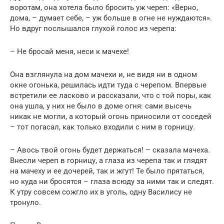
воротам, она хотела было бросить уж череп: «Верно,
дома, – думает себе, – уж больше в огне не нуждаются».
Но вдруг послышался глухой голос из черепа:
– Не бросай меня, неси к мачехе!
Она взглянула на дом мачехи и, не видя ни в одном
окне огонька, решилась идти туда с черепом. Впервые
встретили ее ласково и рассказали, что с той поры, как
она ушла, у них не было в доме огня: сами высечь
никак не могли, а который огонь приносили от соседей
– тот погасал, как только входили с ним в горницу.
– Авось твой огонь будет держаться! – сказала мачеха.
Внесли череп в горницу, а глаза из черепа так и глядят
на мачеху и ее дочерей, так и жгут! Те было прятаться,
но куда ни бросятся – глаза всюду за ними так и следят.
К утру совсем сожгло их в уголь, одну Василису не
тронуло.