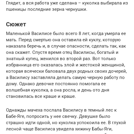
Глядит, а вся работа уже сделана – куколка выбирала из
пшеницы последние зерна чернушки.
Сюжет
Маленькой Василисе было всего 8 лет, когда умерла ее
мать. Перед смертью она оставила ей куклу, которую
наказала беречь и, в случае опасности, сделать так, как
она скажет. Спустя время отец Василисы, богатый и
знатный купец, женился во второй раз. Вот только
избранница его оказалась злой и жестокой женщиной,
которая всячески баловала двух родных своих дочерей,
а Василису заставляла делать самую черную работу по
дому. Однако девочке постоянно помогала ее
волшебная куколка, а она росла, и день ото дня
становилась все краше и краше.
Однажды мачеха послала Василису в темный лес к
Бабе-Яге, попросить у нее свечку. Девушке было
страшно идти одной, но куколка успокоила ее. В глухой
лесной чаще Василиса увидела хижину Бабы-Яги,