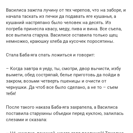
Василиса зажгла лучину от тех черепов, что на заборе, и
начала таскать из печки да подавать яге кушанья, а
кушаний настряпано было человек на десять. Из
погреба принесла квасу, меду, пива и вина. Все съела,
все выпила старуха. Василисе оставила только щец
немножко, краюшку хлеба да кусочек поросятины.
Стала Баба-яга спать ложиться и говорит:
– Когда завтра я уеду, ты, смотри, двор вычисти, избу
вымети, обед состряпай, белье приготовь да пойди в
закром, возьми четверть пшеницы и очисти от
чернушки. Да чтоб все было сделано, а не то – съем
тебя!
После такого наказа Баба-яга захрапела, а Василиса
поставила старухины объедки перед куклою, залилась
слезами и сказала: