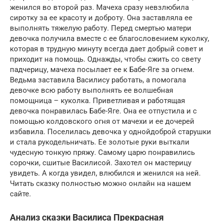
женился во второй раз. Мачеха сразу невзлюбила
сиротку за ее красоту и доброту. Она заставляла ее
выполнять тяжелую работу. Перед смертью матери
девочка получила вместе с ее благословением куколку,
которая в трудную минуту всегда дает добрый совет и
приходит на помощь. Однажды, чтобы сжить со свету
падчерицу, мачеха посылает ее к Бабе-Яге за огнем.
Ведьма заставила Василису работать, а помогала
девочке всю работу выполнять ее волшебная
помощница – куколка. Приветливая и работящая
девочка понравилась Бабе-Яге. Она ее отпустила и с
помощью колдовского огня от мачехи и ее дочерей
избавила. Поселилась девочка у однойдоброй старушки
и стала рукодельничать. Ее золотые руки выткали
чудесную тонкую пряжу. Самому царю понравились
сорочки, сшитые Василисой. Захотел он мастерицу
увидеть. А когда увидел, влюбился и женился на ней.
Читать сказку полностью можно онлайн на нашем
сайте.
Анализ сказки Василиса Прекрасная