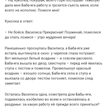
– На́, куколка, покушай, моего горя послушай! Тяжелую
дала мне Баба-яга работу и грозится съесть меня, коли
всего не исполню. Помоги мне!
Куколка в ответ:
– Не бойся, Василиса Прекрасная! Поужинай, помолися
да спать ложися – утро мудренее вечера!
Ранешенько проснулась Василиса, а Баба-яга уже
встала, выглянула в окно: у черепов глаза потухают.
Вот мелькнул белый всадник – и совсем рассвело.
Баба-яга вышла во двор, свистнула – перед ней явилась
ступа с пестом и помелом. Промелькнул красный
всадник – взошло солнце, Баба-яга села в ступу и
выехала со двора: песто́м погоняет, помелом след
заметает.
Осталась Василиса одна, осмотрела дом Бабы-яги,
подивилась изобилию во всем и останови́лась в
раздумье: за какую работу ей прежде всего приняться?