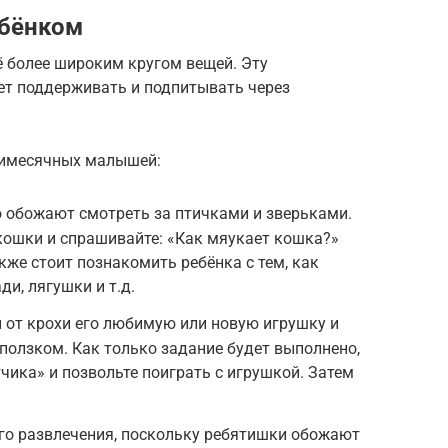
ебёнком
сё более широким кругом вещей. Эту
ет поддерживать и подпитывать через
мимесячных малышей:
 обожают смотреть за птичками и зверьками.
кошки и спрашивайте: «Как мяукает кошка?»
кже стоит познакомить ребёнка с тем, как
и, лягушки и т.д.
 от крохи его любимую или новую игрушку и
 ползком. Как только задание будет выполнено,
чика» и позвольте поиграть с игрушкой. Затем
о развлечения, поскольку ребятишки обожают