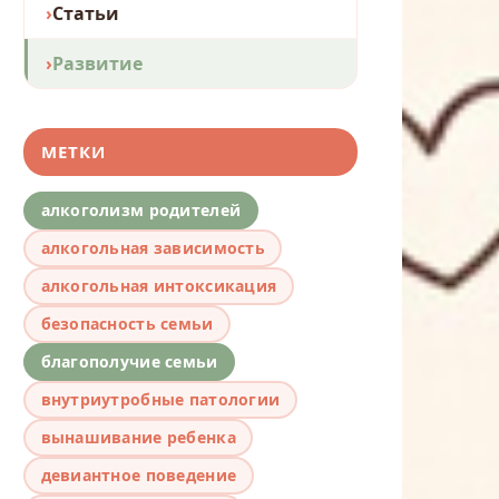
Статьи
Развитие
МЕТКИ
алкоголизм родителей
алкогольная зависимость
алкогольная интоксикация
безопасность семьи
благополучие семьи
внутриутробные патологии
вынашивание ребенка
девиантное поведение