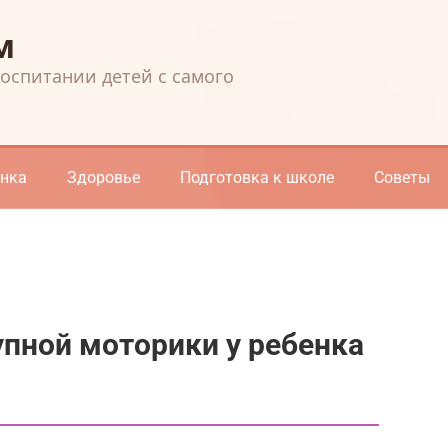
м
воспитании детей с самого
енка
Здоровье
Подготовка к школе
Советы
упной моторики у ребенка