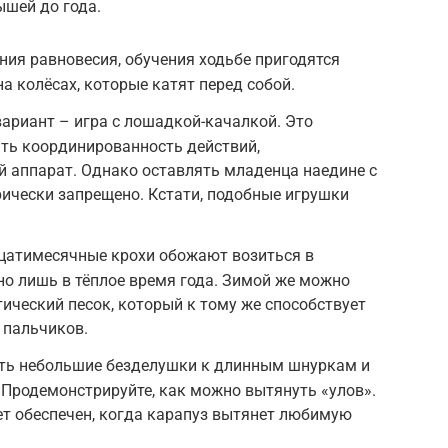
шей до года.
ия равновесия, обучения ходьбе пригодятся
а колёсах, которые катят перед собой.
ариант – игра с лошадкой-качалкой. Это
ть координированность действий,
 аппарат. Однако оставлять младенца наедине с
ически запрещено. Кстати, подобные игрушки
цатимесячные крохи обожают возиться в
но лишь в тёплое время года. Зимой же можно
ический песок, который к тому же способствует
 пальчиков.
ть небольшие безделушки к длинным шнуркам и
. Продемонстрируйте, как можно вытянуть «улов».
дет обеспечен, когда карапуз вытянет любимую