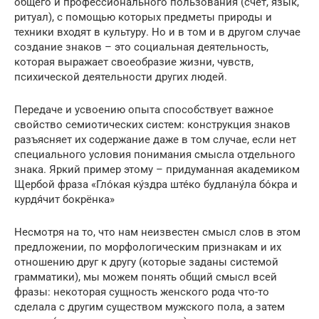
общего и профессионального пользования (счет, язык,
ритуал), с помощью которых предметы природы и
техники входят в культуру. Но и в том и в другом случае
создание знаков – это социальная деятельность,
которая выражает своеобразие жизни, чувств,
психической деятельности других людей.
Передаче и усвоению опыта способствует важное
свойство семиотических систем: конструкция знаков
разъясняет их содержание даже в том случае, если нет
специального условия понимания смысла отдельного
знака. Яркий пример этому – придуманная академиком
Щербой фраза «Гло́кая ку́здра ште́ко будлану́ла бо́кра и
курдя́чит бокрёнка»
Несмотря на то, что нам неизвестен смысл слов в этом
предложении, по морфологическим признакам и их
отношению друг к другу (которые заданы системой
грамматики), мы можем понять общий смысл всей
фразы: некоторая сущность женского рода что-то
сделала с другим существом мужского пола, а затем