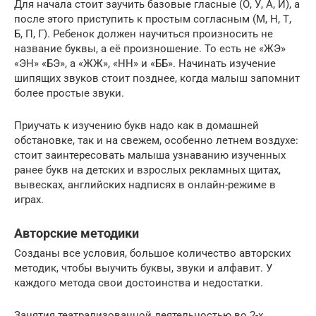
Для начала стоит заучить базовые гласные (О, У, А, И), а
после этого приступить к простым согласным (М, Н, Т,
Б, П, Г). Ребенок должен научиться произносить не
название буквы, а её произношение. То есть не «ЖЭ»
«ЭН» «БЭ», а «ЖЖ», «НН» и «ББ». Начинать изучение
шипящих звуков стоит позднее, когда малыш запомнит
более простые звуки.
Приучать к изучению букв надо как в домашней
обстановке, так и на свежем, особенно летнем воздухе:
стоит заинтересовать малыша узнаванию изученных
ранее букв на детских и взрослых рекламных щитах,
вывесках, английских надписях в онлайн-режиме в
играх.
Авторские методики
Созданы все условия, большое количество авторских
методик, чтобы выучить буквы, звуки и алфавит. У
каждого метода свои достоинства и недостатки.
Занятия театрализованной деятельностью во 2-х