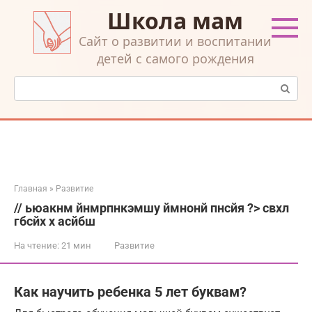
Перейти
Школа мам
к
контенту
Cайт о развитии и воспитании
детей с самого рождения
Поиск:
Главная
»
Развитие
// ьюакнм йнмрпнкэмшу ймнонй пнсйя ?> свхл
гбсйх х асйбш
На чтение:
21 мин
Развитие
Как научить ребенка 5 лет буквам?