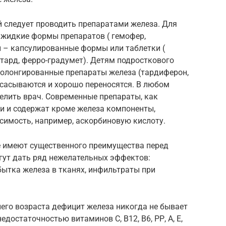
 следует проводить препаратами железа. Для
 жидкие формы препаратов ( гемофер,
й – капсулированные формы или таблетки (
тард, ферро-градумет). Детям подросткового
ролонгированные препараты железа (тардиферон,
всасываются и хорошо переносятся. В любом
делить врач. Современные препараты, как
 и содержат кроме железа компоненты,
симость, например, аскорбиновую кислоту.
е имеют существенного преимущества перед
ут дать ряд нежелательных эффектов:
бытка железа в тканях, инфильтраты при
него возраста дефицит железа никогда не бывает
едостаточностью витаминов С, В12, В6, РР, А, Е,