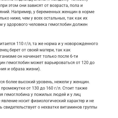
ри этом они зависят от возраста, пола и
яний. Например, у беременных женщин в норме
ько ниже, чем у всех остальных, так как их
ем у здорового человека гемоглобин должен
тается 110 г/л, та же норма и у новорожденного
нец берет от своей матери, так как
анизме он начинает только после 6-ти
щин гемоглобин может варьироваться от 120 до
ния и образа жизни).
ся более высокий уровень, нежели у женщин.
промежутке от 130 до 160 г/л. Стоит также
я гемоглобина у пожилых людей и у лиц
явление носит физиологический характер и не
шь свидетельствует о нехватке витаминов группы