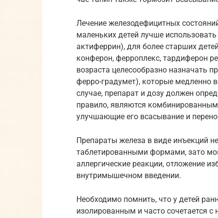
Лечение железодефицитных состояний
маленьких детей лучше использовать
актиферрин), для более старших дете
конферон, ферроплекс, тардиферон ре
возраста целесообразно назначать п
ферро-градумет), которые медленно 
случае, препарат и дозу должен опре
правило, являются комбинированными
улучшающие его всасывание и перено
Препараты железа в виде инъекций н
таблетированными формами, зато мог
аллергические реакции, отложение из
внутримышечном введении.
Необходимо помнить, что у детей ран
изолированным и часто сочетается с н