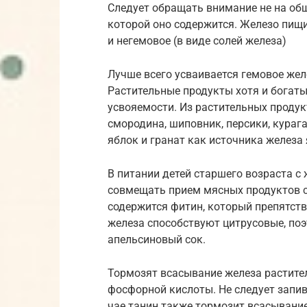
Следует обращать внимание не на общ
которой оно содержится. Железо пищи
и негемовое (в виде солей железа)
Лучше всего усваивается гемовое жел
Растительные продукты хотя и богат
усвояемости. Из растительных продук
смородина, шиповник, персики, курага
яблок и гранат как источника железа
В питании детей старшего возраста с
совмещать прием мясных продуктов 
содержится фитин, который препятст
железа способствуют цитрусовые, поэ
апельсиновый сок.
Тормозят всасывание железа растител
фосфорной кислоты. Не следует запи
чае танин также тормозит всасывание