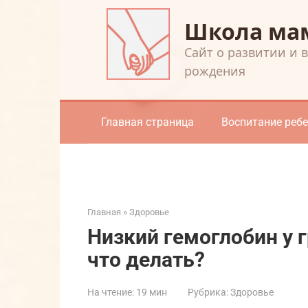
Перейти
Школа ма
к
контенту
Cайт о развитии и 
рождения
Главная страница
Воспитание реб
Главная
»
Здоровье
Низкий гемоглобин у г
что делать?
На чтение:
19 мин
Рубрика:
Здоровье