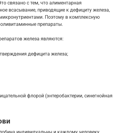
Это связано с тем, что алиментарная
ное всасывание, приводящие к дефициту железа,
микронутриентами. Поэтому в комплексную
поливитаминные препараты.
репаратов железа являются:
дтверждения дефицита железа;
ицательной флорой (энтеробактерии, синегнойная
ови
оглобина индивидуальны и каждому человеку