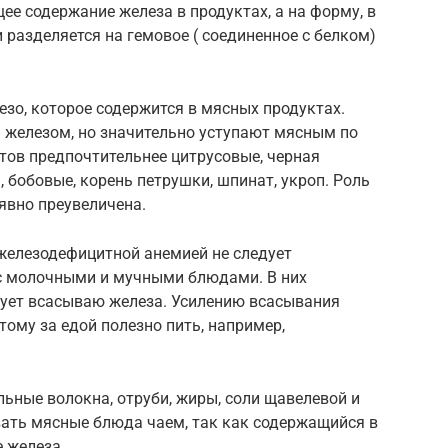
ее содержание железа в продуктах, а на форму, в
 разделяется на гемовое ( соединенное с белком)
езо, которое содержится в мясных продуктах.
ы железом, но значительно уступают мясным по
тов предпочтительнее цитрусовые, черная
, бобовые, корень петрушки, шпинат, укроп. Роль
 явно преувеличена.
 железодефицитной анемией не следует
с молочными и мучными блюдами. В них
вует всасываю железа. Усилению всасывания
тому за едой полезно пить, например,
ьные волокна, отруби, жиры, соли щавелевой и
вать мясные блюда чаем, так как содержащийся в
 железа.