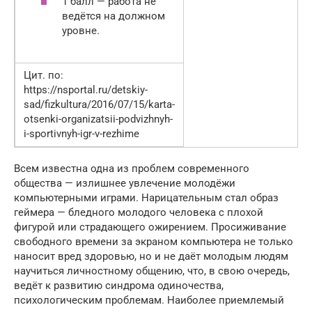
1 балл — работа не
ведётся на должном
уровне.
Цит. по:
https://nsportal.ru/detskiy-
sad/fizkultura/2016/07/15/karta-
otsenki-organizatsii-podvizhnyh-
i-sportivnyh-igr-v-rezhime
Всем известна одна из проблем современного
общества — излишнее увлечение молодёжи
компьютерными играми. Нарицательным стал образ
геймера — бледного молодого человека с плохой
фигурой или страдающего ожирением. Просиживание
свободного времени за экраном компьютера не только
наносит вред здоровью, но и не даёт молодым людям
научиться личностному общению, что, в свою очередь,
ведёт к развитию синдрома одиночества,
психологическим проблемам. Наиболее приемлемый