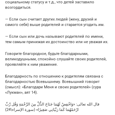
социальному статусу и т.д., что детей заставило
возгордиться.
— Если сын считает других людей (жену, друзей и
самого себя) выше родителей и старается угодить им.
— Если сын или дочь называют родителей по имени,
тем самым принижая их достоинство или не уважая их.
Говорите благородное, будьте благодарными,
великодушными, спокойно слушайте своих родителей,
проявляйте к ним уважение.
Благодарность по отношению к родителям связана с
благодарностью Всевышнему. Всевышний говорит
(смысл): «Благодари Меня и своих родителей» (сура
«Лукман», аят 14).
قال الله تعالى: «وَاخْفِضْ لَهُمَا جَنَاحَ الذُّلِّ مِنَ الرَّحْمَةِ وَقُل رَّبِّ
ارْحَمْهُمَا كَمَا رَبَّيَانِي صَغِيرًا» (سورة الإسراء\24)