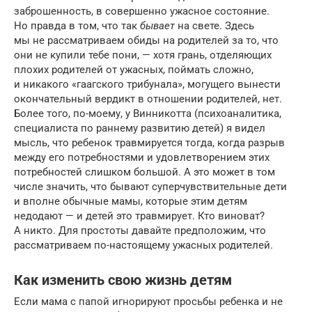
заброшенность, в совершенно ужасное состояние.
Но правда в том, что так
бывает
на свете. Здесь
мы не рассматриваем обиды на родителей за то, что
они не купили тебе пони, — хотя грань, отделяющих
плохих родителей от ужасных, поймать сложно,
и никакого «гаагского трибунала», могущего вынести
окончательный вердикт в отношении родителей, нет.
Более того, по-моему, у Винникотта (психоаналитика,
специалиста по раннему развитию детей) я видел
мысль, что ребенок травмируется тогда, когда разрыв
между его потребностями и удовлетворением этих
потребностей слишком большой. А это может в том
числе значить, что бывают суперчувствительные дети
и вполне обычные мамы, которые этим детям
недодают — и детей это травмирует. Кто виноват?
А никто. Для простоты давайте предположим, что
рассматриваем по-настоящему ужасных родителей.
Как изменить свою жизнь детям
Если мама с папой игнорируют просьбы ребенка и не