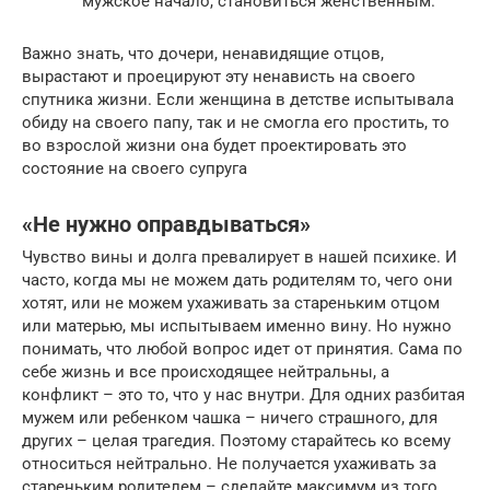
мужское начало, становиться женственным.
Важно знать, что дочери, ненавидящие отцов,
вырастают и проецируют эту ненависть на своего
спутника жизни. Если женщина в детстве испытывала
обиду на своего папу, так и не смогла его простить, то
во взрослой жизни она будет проектировать это
состояние на своего супруга
«Не нужно оправдываться»
Чувство вины и долга превалирует в нашей психике. И
часто, когда мы не можем дать родителям то, чего они
хотят, или не можем ухаживать за стареньким отцом
или матерью, мы испытываем именно вину. Но нужно
понимать, что любой вопрос идет от принятия. Сама по
себе жизнь и все происходящее нейтральны, а
конфликт – это то, что у нас внутри. Для одних разбитая
мужем или ребенком чашка – ничего страшного, для
других – целая трагедия. Поэтому старайтесь ко всему
относиться нейтрально. Не получается ухаживать за
стареньким родителем – сделайте максимум из того,