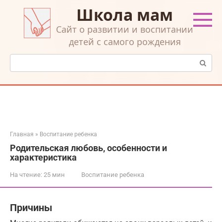
Перейти
Школа мам
к
контенту
Cайт о развитии и воспитании
детей с самого рождения
Поиск:
Главная
»
Воспитание ребенка
Родительская любовь, особенности и
характеристика
На чтение:
25 мин
Воспитание ребенка
Причины