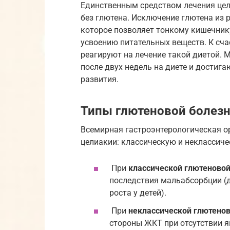
Единственным средством лечения це
без глютена. Исключение глютена из 
которое позволяет тонкому кишечник
усвоению питательных веществ. К сч
реагируют на лечение такой диетой. 
после двух недель на диете и достига
развития.
Типы глютеновой болез
Всемирная гастроэнтерологическая о
целиакии: классическую и неклассиче
При
классической глютеново
последствия мальабсорбции (ди
роста у детей).
При
неклассической глютенов
стороны ЖКТ при отсутствии 