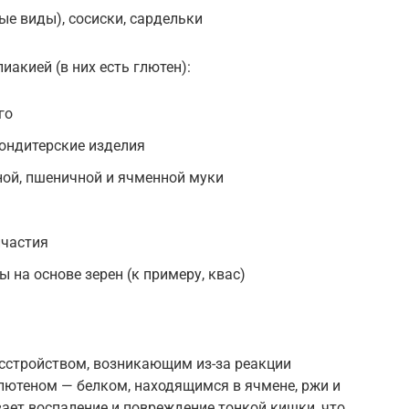
ые виды), сосиски, сардельки
иакией (в них есть глютен):
го
кондитерские изделия
аной, пшеничной и ячменной муки
ичастия
 на основе зерен (к примеру, квас)
сстройством, возникающим из-за реакции
лютеном — белком, находящимся в ячмене, ржи и
ает воспаление и повреждение тонкой кишки, что