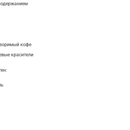
 содержанием
творимый кофе
щевые красители
ен:
ль