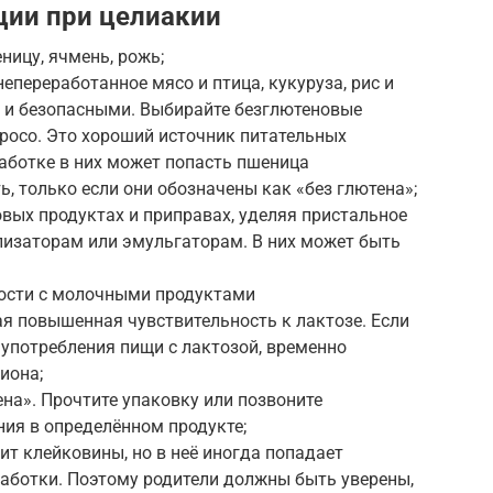
ции при целиакии
ицу, ячмень, рожь;
непереработанное мясо и птица, кукуруза, рис и
 и безопасными. Выбирайте безглютеновые
 просо. Это хороший источник питательных
аботке в них может попасть пшеница
ь, только если они обозначены как «без глютена»;
овых продуктах и приправах, уделяя пристальное
лизаторам или эмульгаторам. В них может быть
ности с молочными продуктами
я повышенная чувствительность к лактозе. Если
употребления пищи с лактозой, временно
иона;
ена». Прочтите упаковку или позвоните
ния в определённом продукте;
жит клейковины, но в неё иногда попадает
ботки. Поэтому родители должны быть уверены,