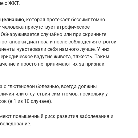
ые с ЖКТ.
 целиакию
, которая протекает бессимптомно.
у человека присутствует атрофическое
 Обнаруживается случайно или при скрининге
 постановки диагноза и после соблюдения строгой
циенты чувствовали себя намного лучше. У них
периодическое вздутие живота, тяжесть. Таким
чение и просто не принимают их за признак
а с глютеновой болезнью, всегда должны
аличия или отсутствия симптомов, поскольку у
ок (в 1 из 10 случаев).
имеют повышенный риск развития заболевания и
обследование.