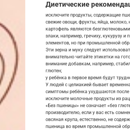
Диетические рекоменда
исключите продукты, содержащие пшен
свежие овощи, фрукты, яйца, молоко, 
картофель являются безглютеновыми
злаки, например, гречиху, кукурузу и
элементов, но при промышленной обр
Эти зерна и муку следует использоват
внимательно читайте этикетки на гот
внимание добавкам, например, стаби
глютен;
у ребёнка в первое время будут труд
У людей с целиакией бывает временна
симптомы ребёнка ухудшаются после 
исключите молочные продукты из рац
«Без пшеницы» не означает «без глют
производителю, если у вас есть сомне
овсяная крупа, естественно, не содер
пшеница во время промышленной обра