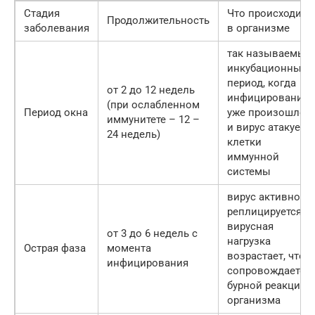
Стадия
Что происходит
Продолжительность
заболевания
в организме
так называемый
инкубационный
период, когда
от 2 до 12 недель
инфицирование
(при ослабленном
Период окна
уже произошло
иммунитете – 12 –
и вирус атакует
24 недель)
клетки
иммунной
системы
вирус активно
реплицируется,
вирусная
от 3 до 6 недель с
нагрузка
Острая фаза
момента
возрастает, что
инфицирования
сопровождается
бурной реакцией
организма