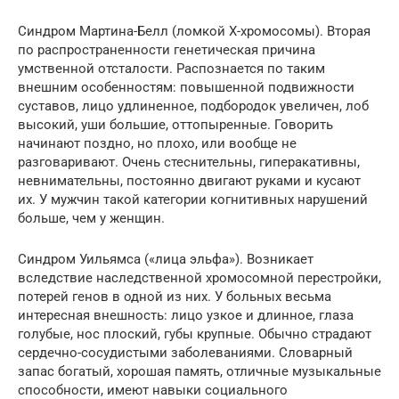
Синдром Мартина-Белл (ломкой Х-хромосомы). Вторая
по распространенности генетическая причина
умственной отсталости. Распознается по таким
внешним особенностям: повышенной подвижности
суставов, лицо удлиненное, подбородок увеличен, лоб
высокий, уши большие, оттопыренные. Говорить
начинают поздно, но плохо, или вообще не
разговаривают. Очень стеснительны, гиперакативны,
невнимательны, постоянно двигают руками и кусают
их. У мужчин такой категории когнитивных нарушений
больше, чем у женщин.
Синдром Уильямса («лица эльфа»). Возникает
вследствие наследственной хромосомной перестройки,
потерей генов в одной из них. У больных весьма
интересная внешность: лицо узкое и длинное, глаза
голубые, нос плоский, губы крупные. Обычно страдают
сердечно-сосудистыми заболеваниями. Словарный
запас богатый, хорошая память, отличные музыкальные
способности, имеют навыки социального