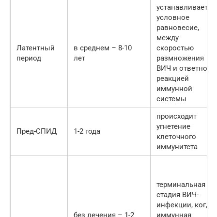
устанавливается
условное
равновесие,
между
Латентный
в среднем – 8-10
скоростью
период
лет
размножения
ВИЧ и ответной
реакцией
иммунной
системы
происходит
угнетение
Пред-СПИД
1-2 года
клеточного
иммунитета
терминальная
стадия ВИЧ-
инфекции, когда
без лечения – 1-2
иммунная