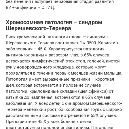
без лечения наступает неизбежная стадия развития
ВИЧ-инфекции – СПИД.
Хромосомная патология – синдром
Шерешевского-Тернера
Риск хромосомной патологии плода — синдрома
Шерешевского-Тернера составляет 1 к 3500. Кариотип
заболевания – 45.Х. Характеризуется патология
антимонголоидным разрезом глаз, в 65% случаев
встречается лимфатический отек стоп, голеней, кистей
рук у новорожденного младенца, которые могут
проявляться в течении первых месяцев жизни малыша.
Патология имеет выраженные признаки – короткая
шея, которая встречается в половине случаев
патологии, крыловидные складки (шея сфинкса) от
затылка до надплечья, встречаются в 65% случаев
заболевания. У всех детей с синдромом Шерешевского-
Тернера маленький рост, бочкообразная грудь с широко
расставленными сосками встречается в 55% случаев.
При кариотипе 45.Х у всех больных детей
диагностируется половой инфантилизм. Патология