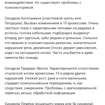
взаимодействия. Но существуют проблемы с
психомоторикой.
Синдром Ангельмана (счастливой куклы или
Петрушки). Вызван изменением в 15 хромосоме. Очень
светлые глаза с характерными пятнами на радужке и
волосы, голова небольшая, подбородок выдвинут
вперед, рот крупный, зубы редкие и длинные. Сильное
отставание в психомоторном развитии, значительное
нарушение речи, движения (плохо держит равновесие,
ходит на негнущихся ногах). Часто улыбается и даже
смеется без повода.
Синдром Прадера–Вилли. Характеризуется отсутствием
отцовской копии хромосомы 15 и рядом других
нарушений. Низкий рост, руки и ноги маленькие,
страдает компульсивным перееданием, и, как
следствие, ожирением. Проблемы с кратковременной
памятью, речью, обработкой информации.
Синдром Лежёна (кошачьего крика или 5p синдром).