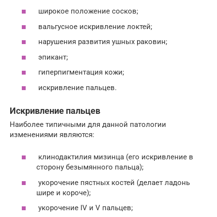
широкое положение сосков;
вальгусное искривление локтей;
нарушения развития ушных раковин;
эпикант;
гиперпигментация кожи;
искривление пальцев.
Искривление пальцев
Наиболее типичными для данной патологии
изменениями являются:
клинодактилия мизинца (его искривление в
сторону безымянного пальца);
укорочение пястных костей (делает ладонь
шире и короче);
укорочение IV и V пальцев;