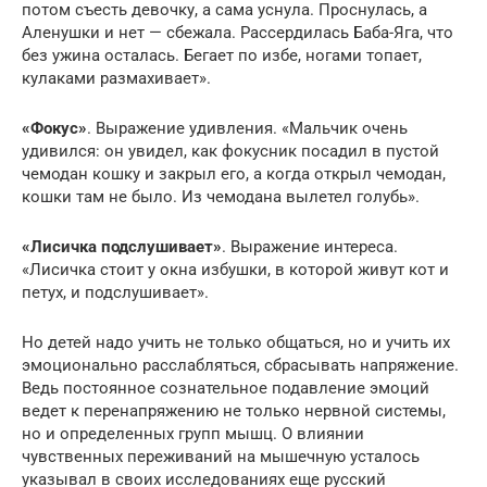
потом съесть девочку, а сама уснула. Проснулась, а
Аленушки и нет — сбежала. Рассердилась Баба-Яга, что
без ужина осталась. Бегает по избе, ногами топает,
кулаками размахивает».
«Фокус»
. Выражение удивления. «Мальчик очень
удивился: он увидел, как фокусник посадил в пустой
чемодан кошку и закрыл его, а когда открыл чемодан,
кошки там не было. Из чемодана вылетел голубь».
«Лисичка подслушивает»
. Выражение интереса.
«Лисичка стоит у окна избушки, в которой живут кот и
петух, и подслушивает».
Но детей надо учить не только общаться, но и учить их
эмоционально расслабляться, сбрасывать напряжение.
Ведь постоянное сознательное подавление эмоций
ведет к перенапряжению не только нервной системы,
но и определенных групп мышц. О влиянии
чувственных переживаний на мышечную усталось
указывал в своих исследованиях еще русский