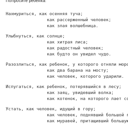
Попросите ребенка:
Нахмуриться, как осенняя туча;

		как рассерженный человек;

		как злая волшебница.
Улыбнуться, как солнце;

		как хитрая лиса;

		как радостный человек;

		как будто он увидел чудо.
Разозлиться, как ребенок, у которого отняли моро
		как два барана на мосту;

		как человек, которого ударили.
Испугаться, как ребенок, потерявшийся в лесу;

		как заяц, увидевший волка;

		как котенок, на которого лает с
Устать, как человек, идущий в гору;

		как человек, поднявший большой груз;

		как муравей, притащивший большу