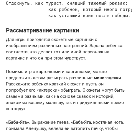
Отдохнуть, как турист, снявший тяжелый рюкзак;

		как ребенок, который много потрудился, но помог маме;

		как уставший воин после победы.
Рассматривание картинки
Для игры пригодятся сюжетные картинки с
изображением различных настроений. Задача ребенка:
соотнести, что делает тот или иной персонаж на
картинке и что он при этом чувствует.
Помимо игр с карточками и картинками, можно
предложить детям разыграть различные
мини-сценки
.
Расскажите ребенку краткий сюжет и пусть он
попробует его «актерски» обыграть. Сюжеты могут быть
самыми разными, как на основе сказок и историй,
знакомых вашему малышу, так и придуманными прямо
«на ходу».
«Баба-Яга»
. Выражение гнева. «Баба-Яга, костяная нога,
поймала Аленушку, велела ей затопить печку, чтобы