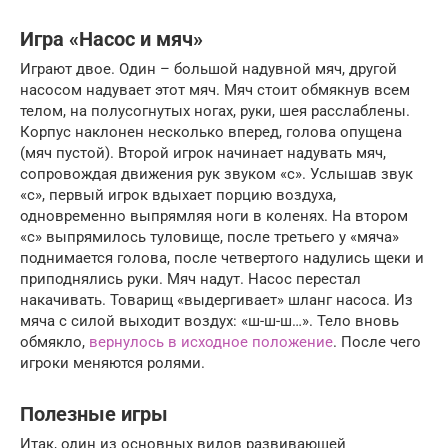
Игра «Насос и мяч»
Играют двое. Один – большой надувной мяч, другой
насосом надувает этот мяч. Мяч стоит обмякнув всем
телом, на полусогнутых ногах, руки, шея расслаблены.
Корпус наклонен несколько вперед, голова опущена
(мяч пустой). Второй игрок начинает надувать мяч,
сопровождая движения рук звуком «с». Услышав звук
«с», первый игрок вдыхает порцию воздуха,
одновременно выпрямляя ноги в коленях. На втором
«с» выпрямилось туловище, после третьего у «мяча»
поднимается голова, после четвертого надулись щеки и
приподнялись руки. Мяч надут. Насос перестал
накачивать. Товарищ «выдергивает» шланг насоса. Из
мяча с силой выходит воздух: «ш-ш-ш…». Тело вновь
обмякло,
вернулось в исходное положение
. После чего
игроки меняются ролями.
Полезные игры
Итак, один из основных видов развивающей