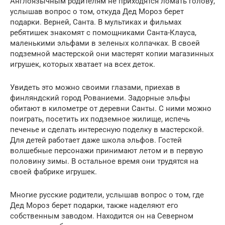
Англоязычным родителям не приходятся ломать голову,
услышав вопрос о том, откуда Дед Мороз берет
подарки. Верней, Санта. В мультиках и фильмах
ребятишек знакомят с помощниками Санта-Клауса,
маленькими эльфами в зеленых колпачках. В своей
подземной мастерской они мастерят копии магазинных
игрушек, которых хватает на всех деток.
Увидеть это можно своими глазами, приехав в
финляндский город Рованиеми. Задорные эльфы
обитают в километре от деревни Санты. С ними можно
поиграть, посетить их подземное жилище, испечь
печенье и сделать интересную поделку в мастерской.
Для детей работает даже школа эльфов. Гостей
волшебные персонажи принимают летом и в первую
половину зимы. В остальное время они трудятся на
своей фабрике игрушек.
Многие русские родители, услышав вопрос о том, где
Дед Мороз берет подарки, также наделяют его
собственным заводом. Находится он на Северном