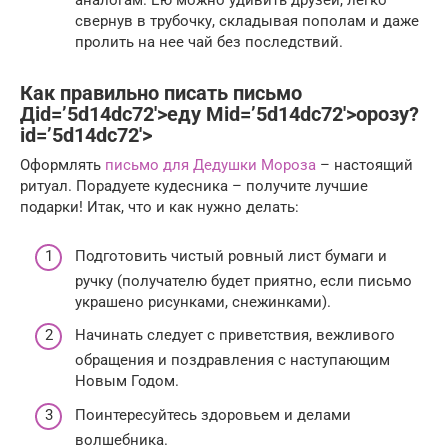
аналогам. Ею можно удивить друзей, легко
свернув в трубочку, складывая пополам и даже
пролить на нее чай без последствий.
Как правильно писать письмо
Дid=’5d14dc72′>еду Мid=’5d14dc72′>орозу?
id=’5d14dc72′>
Оформлять
письмо для Дедушки Мороза
– настоящий
ритуал. Порадуете кудесника – получите лучшие
подарки! Итак, что и как нужно делать:
Подготовить чистый ровный лист бумаги и
ручку (получателю будет приятно, если письмо
украшено рисунками, снежинками).
Начинать следует с приветствия, вежливого
обращения и поздравления с наступающим
Новым Годом.
Поинтересуйтесь здоровьем и делами
волшебника.