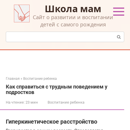
Перейти
Школа мам
к
контенту
Cайт о развитии и воспитании
детей с самого рождения
Поиск:
Главная
»
Воспитание ребенка
Как справиться с трудным поведением у
подростков
На чтение:
23 мин
Воспитание ребенка
Гиперкинетическое расстройство