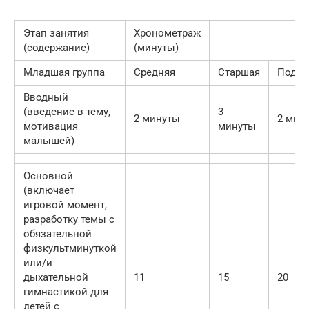
Этап занятия
Хронометраж
(содержание)
(минуты)
Младшая группа
Средняя
Старшая
Подго
Вводный
(введение в тему,
3
2 минуты
2 мин
мотивация
минуты
малышей)
Основной
(включает
игровой момент,
разработку темы с
обязательной
физкультминуткой
или/и
дыхательной
11
15
20
гимнастикой для
детей с