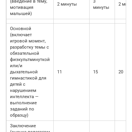
(введение в тему,
3
2 минуты
2 мин
мотивация
минуты
малышей)
Основной
(включает
игровой момент,
разработку темы с
обязательной
физкультминуткой
или/и
дыхательной
11
15
20
гимнастикой для
детей с
нарушением
интеллекта —
выполнение
заданий по
образцу)
Заключение
(оценка педагогом