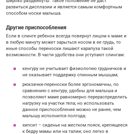
широко раздвинуты. Такое положение не даст
развиться дисплазии и является самым комфортным
способом носки малыша.
Другие приспособления
Если в слинге ребенок всегда повернут лицом к маме и
в любую минуту может зарыться носом в ее грудь, то
иные способы переноски лишают карапуза такой
возможности. В части удобства они уступают слингам:
кенгуру не учитывает физиологию грудничков и
не оказывает поддержку спинным мышцам;
рюкзачки-переноски более эргономичны, по
сравнению с кенгуру, удобны для малыша и
позволяют маме равномерно перераспределить
нагрузку на участки тела; но использовать
данное приспособление можно не ранее, чем
малышу исполнится полгода;
хипсит – сиденье на жестком поясе, крепящееся
к бедру мамы или на талии; оно легко в