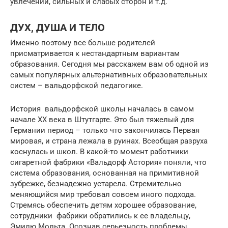
увлечений, сильных и слабых сторон и т.д.
ДУХ, ДУША И ТЕЛО
Именно поэтому все больше родителей
присматривается к нестандартным вариантам
образования. Сегодня мы расскажем вам об одной из
самых популярных альтернативных образовательных
систем – вальдорфской педагогике.
История вальдорфской школы началась в самом
начале ХХ века в Штутгарте. Это был тяжелый для
Германии период – только что закончилась Первая
мировая, и страна лежала в руинах. Всеобщая разруха
коснулась и школ. В какой-то момент работники
сигаретной фабрики «Вальдорф Астория» поняли, что
система образования, основанная на примитивной
зубрежке, безнадежно устарела. Стремительно
меняющийся мир требовал совсем иного подхода.
Стремясь обеспечить детям хорошее образование,
сотрудники фабрики обратились к ее владельцу,
Эмилю Мольта. Осознав серьезность проблемы,