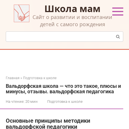
Перейти
Школа мам
к
контенту
Cайт о развитии и воспитании
детей с самого рождения
Поиск:
Главная
»
Подготовка к школе
Вальдорфская школа — что это такое, плюсы и
минусы, отзывы. вальдорфская педагогика
На чтение:
20 мин
Подготовка к школе
Основные принципы методики
вальдорфской педагогики