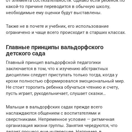
от элемента состязательности. Однако если ребенок по
какой-то причине переводится в обычную школу,
необходимые ему оценки будут выставлены.
Также не в почете и учебник, его использование
ограничено и чаще всего происходит в старших классах.
Главные принципы вальдорфского
детского сада
Главный принцип вальдорфской педагогики
заключается в том, что к изучению абстрактных
дисциплин следует приступать только тогда, когда у
крохи полностью сформировался эмоциональный мир.
Не стоит торопить ребенка обучаться чтению и счету,
пусть играет, рукодельничает, слушает сказки…
Малыши в вальдорфских садах прежде всего
наслаждаются общением с воспитателями и
сверстниками. Непременное условие — ритмичная
организация жизни группы. Занятия чередуются, что
делает процесс еще интереснее. Например, в