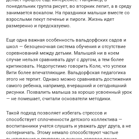
понедельник группа рисует, во вторник лепит, а в среду
занимается вокалом. На праздники малыши вместе со
взрослыми пекут печенье и пироги. Жизнь идет
размеренно и предсказуемо.
Еще одна важная особенность вальдорфских садов и
школ — безоценочная система обучения и отсутствие
соревнований между детьми. Малышей ни в коем
случае нельзя сравнивать друг с другом, а тем более
критиковать. Недопустимо говорить Коле, что успехи
Вити более впечатляющие. Вальдорфская педагогика
этого не терпит. Однако можно сравнивать достижения
самого ребенка, например, вчерашний и сегодняшний
рисунки. Похвалить малыша за хорошо усвоенный урок
— не помешает, считали основатели методики.
Такой подход позволяет избегать стрессов и
способствует сплоченности детского коллектива —
воспитанники учатся слушать и уважать друг друга, а не
соперничать. Этому немало способствуют частые
выступления и групповые сценки, хоровое пение.