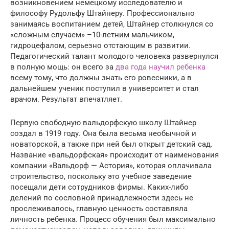
возникновением немецкому исследователю и
философу Рудольфу Штайнеру. Профессионально
занимаясь воспитанием детей, Штайнер столкнулся со
«сложным случаем» –10-летним мальчиком,
гидроцефалом, серьезно отстающим в развитии.
Педагогический талант молодого человека развернулся
в полную мощь: он всего за
два года научил ребенка
всему тому, что должны знать его ровесники, а в
дальнейшем ученик поступил в университет и стал
врачом. Результат впечатляет.
Первую свободную вальдорфскую школу Штайнер
создал в 1919 году. Она была весьма необычной и
новаторской, а также при ней был открыт детский сад.
Название «вальдорфская» происходит от наименования
компании «Вальдорф — Астория», которая оплачивала
строительство, поскольку это учебное заведение
посещали дети сотрудников фирмы. Каких-либо
делений по сословной принадлежности здесь не
прослеживалось, главную ценность составляла
личность ребенка. Процесс обучения был максимально