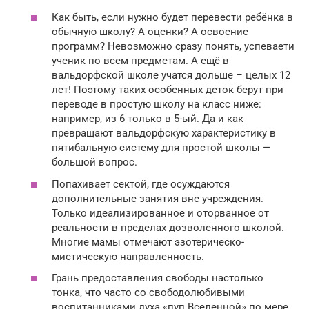
Как быть, если нужно будет перевести ребёнка в
обычную школу? А оценки? А освоение
программ? Невозможно сразу понять, успеваети
ученик по всем предметам. А ещё в
вальдорфской школе учатся дольше – целых 12
лет! Поэтому таких особенных деток берут при
переводе в простую школу на класс ниже:
например, из 6 только в 5-ый. Да и как
превращают вальдорфскую характеристику в
пятибальную систему для простой школы —
большой вопрос.
Попахивает сектой, где осуждаются
дополнительные занятия вне учреждения.
Только идеализированное и оторванное от
реальности в пределах дозволенного школой.
Многие мамы отмечают эзотерическо-
мистическую направленность.
Грань предоставления свободы настолько
тонка, что часто со свободолюбивыми
воспитанниками духа «пуп Вселенной» по мере