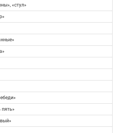
оны», «стул»
р»
анные»
а»
»
лебеди»
 пять»
явый»