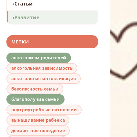
Статьи
Развитие
МЕТКИ
алкоголизм родителей
алкогольная зависимость
алкогольная интоксикация
безопасность семьи
благополучие семьи
внутриутробные патологии
вынашивание ребенка
девиантное поведение