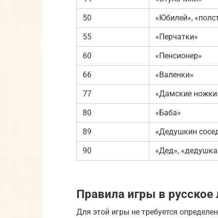
50
«Юбилей», «полс
55
«Перчатки»
60
«Пенсионер»
66
«Валенки»
77
«Дамские ножки»
80
«Баба»
89
«Дедушкин сосе
90
«Дед», «дедушка
Правила игры в русское 
Для этой игры не требуется определе