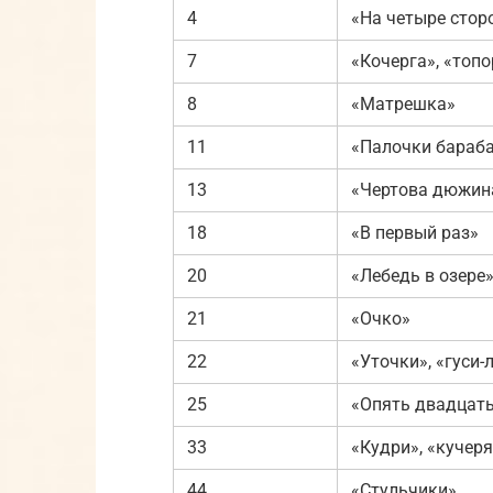
4
«На четыре стор
7
«Кочерга», «топо
8
«Матрешка»
11
«Палочки бараб
13
«Чертова дюжин
18
«В первый раз»
20
«Лебедь в озере
21
«Очко»
22
«Уточки», «гуси-
25
«Опять двадцать
33
«Кудри», «кучер
44
«Стульчики»