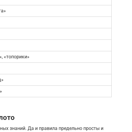
та»
, «топорики»
д»
»
лото
нных знаний. Да и правила предельно просты и